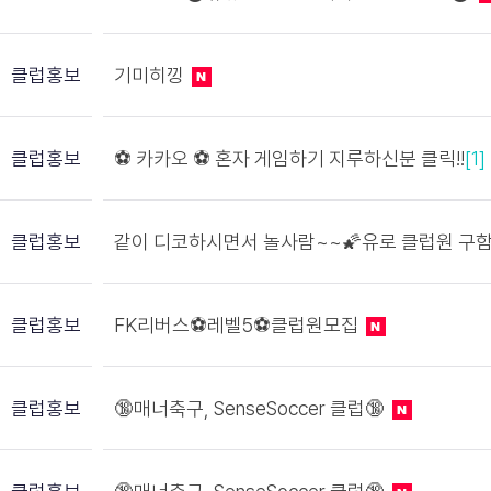
클럽홍보
기미히낑
클럽홍보
⚽️ 카카오 ⚽️ 혼자 게임하기 지루하신분 클릭!!
[1]
클럽홍보
같이 디코하시면서 놀사람~~🌠유로 클럽원 구함
클럽홍보
FK리버스⚽레벨5⚽클럽원모집
클럽홍보
🔞매너축구, SenseSoccer 클럽🔞