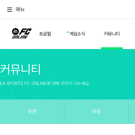
메뉴
프로필
게임소식
커뮤니티
커뮤니티
스쿼드
공지사항
추천
경기 기록
개발자 노트
자유
이적시장
NEXT FIELD
팁
EA SPORTS FC ONLINE에 대해 이야기 나누세요.
커뮤니티
업데이트
질문
친구
이벤트
클럽홍보
방명록
유저 가이드
게임 플레이 버그 제보
구단주 정보
신규 전술 가이드
FC톡
추천
자유
설정
YOUR FIELD