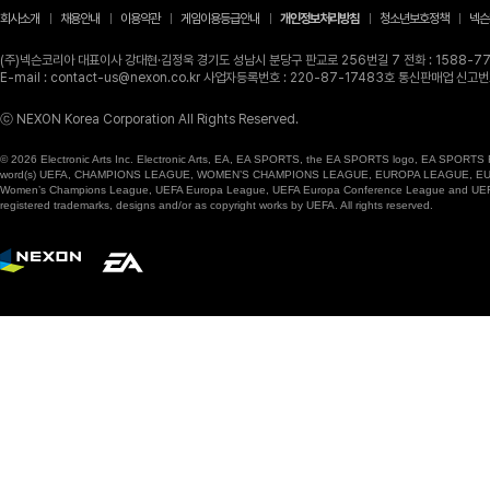
회사소개
채용안내
이용약관
게임이용등급안내
개인정보처리방침
청소년보호정책
넥슨
(주)넥슨코리아 대표이사 강대현·김정욱 경기도 성남시 분당구 판교로 256번길 7 전화 : 1588-770
E-mail : contact-us@nexon.co.kr 사업자등록번호 : 220-87-17483호 통신판매업 신
ⓒ NEXON Korea Corporation All Rights Reserved.
© 2026 Electronic Arts Inc. Electronic Arts, EA, EA SPORTS, the EA SPORTS logo, EA SPORTS FC
word(s) UEFA, CHAMPIONS LEAGUE, WOMEN’S CHAMPIONS LEAGUE, EUROPA LEAGUE, EUROPA
Women’s Champions League, UEFA Europa League, UEFA Europa Conference League and UEFA Supe
registered trademarks, designs and/or as copyright works by UEFA. All rights reserved.