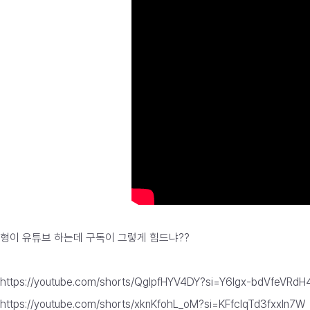
형이 유튜브 하는데 구독이 그렇게 힘드냐??
https://youtube.com/shorts/QgIpfHYV4DY?si=Y6lgx-bdVfeVRdH
https://youtube.com/shorts/xknKfohL_oM?si=KFfclqTd3fxxln7W