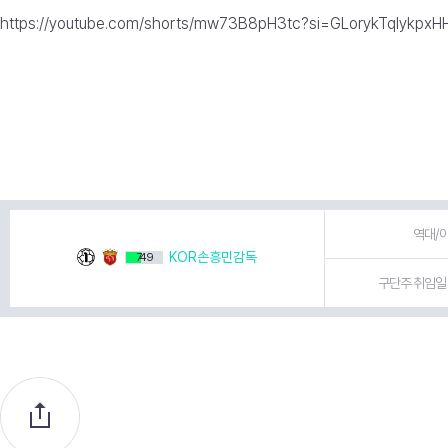
https://youtube.com/shorts/mw73B8pH3tc?si=GLorykTqIykpxH
역대/이
KOR손흥민감독
749
구단주 취임일 