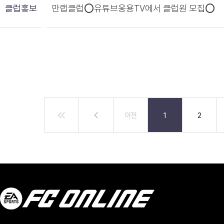
클럽홍보
만랩클럽⭕유튜브웅용TV에서 클럽원 모집⭕
이전
1
2