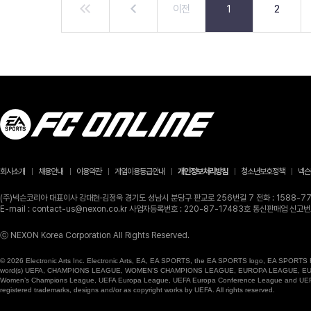
이전
1
2
회사소개
채용안내
이용약관
게임이용등급안내
개인정보처리방침
청소년보호정책
넥슨
(주)넥슨코리아 대표이사 강대현·김정욱 경기도 성남시 분당구 판교로 256번길 7 전화 : 1588-770
E-mail : contact-us@nexon.co.kr 사업자등록번호 : 220-87-17483호 통신판매업 신
ⓒ NEXON Korea Corporation All Rights Reserved.
© 2026 Electronic Arts Inc. Electronic Arts, EA, EA SPORTS, the EA SPORTS logo, EA SPORTS FC
word(s) UEFA, CHAMPIONS LEAGUE, WOMEN’S CHAMPIONS LEAGUE, EUROPA LEAGUE, EUROPA
Women’s Champions League, UEFA Europa League, UEFA Europa Conference League and UEFA Supe
registered trademarks, designs and/or as copyright works by UEFA. All rights reserved.