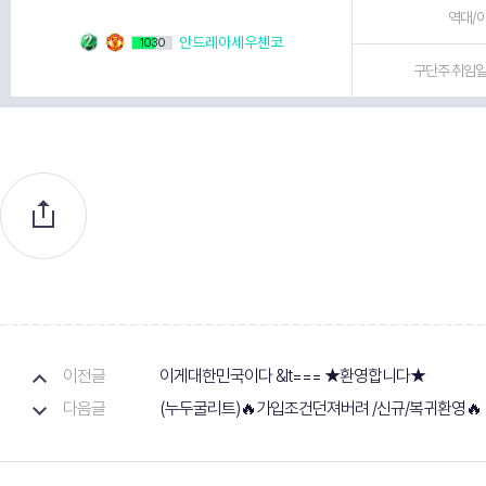
역대/이
안드레아세우첸코
1030
구단주 취임일 
이전글
이게대한민국이다 &lt=== ★환영합니다★
다음글
(누두굴리트)🔥가입조건던져버려 /신규/복귀환영🔥