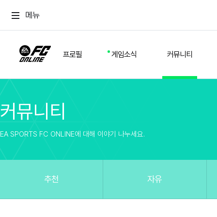
메뉴
프로필
게임소식
커뮤니티
커뮤니티
스쿼드
공지사항
추천
경기 기록
개발자 노트
자유
이적시장
NEXT FIELD
팁
EA SPORTS FC ONLINE에 대해 이야기 나누세요.
커뮤니티
업데이트
질문
친구
이벤트
클럽홍보
방명록
유저 가이드
게임 플레이 버그 제보
구단주 정보
신규 전술 가이드
FC톡
추천
자유
설정
YOUR FIELD