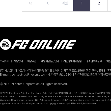
이전
1
2
회사소개
채용안내
이용약관
게임이용등급안내
개인정보처리방침
청소년보호정책
넥슨
(주)넥슨코리아 대표이사 강대현·김정욱 경기도 성남시 분당구 판교로 256번길 7 전화 : 1588-770
E-mail : contact-us@nexon.co.kr 사업자등록번호 : 220-87-17483호 통신판매업 신
ⓒ NEXON Korea Corporation All Rights Reserved.
© 2026 Electronic Arts Inc. Electronic Arts, EA, EA SPORTS, the EA SPORTS logo, EA SPORTS FC
word(s) UEFA, CHAMPIONS LEAGUE, WOMEN’S CHAMPIONS LEAGUE, EUROPA LEAGUE, EUROPA
Women’s Champions League, UEFA Europa League, UEFA Europa Conference League and UEFA Supe
registered trademarks, designs and/or as copyright works by UEFA. All rights reserved.