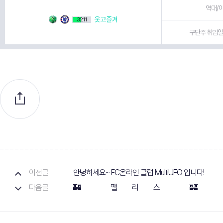
역대/이
웃고즐겨
3211
구단주 취임일 
이전글
안녕하세요~ FC온라인 클럽 MultiUFO 입니다!
다음글
🏰 팰 리 스 🏰