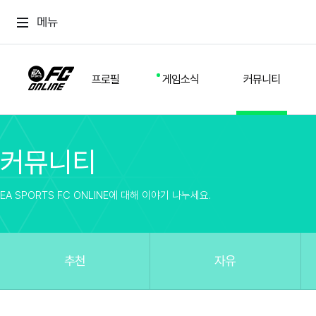
메뉴
프로필
게임소식
커뮤니티
커뮤니티
스쿼드
공지사항
추천
경기 기록
개발자 노트
자유
이적시장
NEXT FIELD
팁
EA SPORTS FC ONLINE에 대해 이야기 나누세요.
커뮤니티
업데이트
질문
친구
이벤트
클럽홍보
방명록
유저 가이드
게임 플레이 버그 제보
구단주 정보
신규 전술 가이드
FC톡
추천
자유
설정
YOUR FIELD