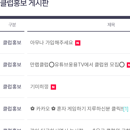
클럽홍보 게시판
구분
제목
클럽홍보
아무나 가입해주세요
클럽홍보
만랩클럽⭕유튜브웅용TV에서 클럽원 모집⭕
클럽홍보
기미히낑
클럽홍보
⚽️ 카카오 ⚽️ 혼자 게임하기 지루하신분 클릭!!
[1]