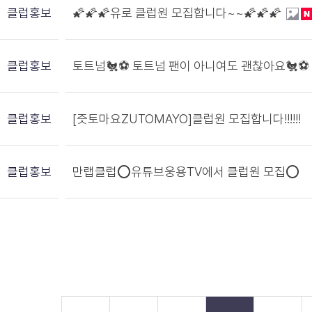
클럽홍보
🌠🌠🌠유로 클럽원 모집합니다~~🌠🌠🌠
클럽홍보
토트넘🐔⚽️ 토트넘 팬이 아니여도 괜찮아요🐔⚽️
클럽홍보
[즛토마요ZUTOMAYO]클럽원 모집합니다!!!!!!
클럽홍보
만랩클럽⭕유튜브웅용TV에서 클럽원 모집⭕