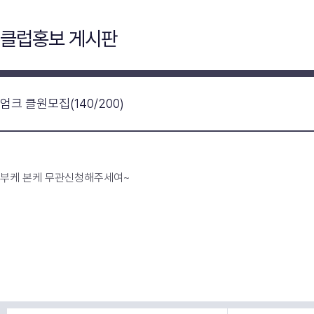
클럽홍보 게시판
엄크 클원모집(140/200)
부케 본케 무관신청해주세여~