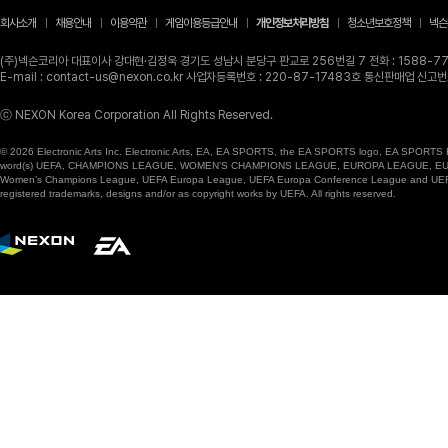
회사소개
채용안내
이용약관
게임이용등급안내
개인정보처리방침
청소년보호정책
넥슨
(주)넥슨코리아 대표이사 강대현·김정욱 경기도 성남시 분당구 판교로 256번길 7 전화 : 1588-770
E-mail : contact-us@nexon.co.kr 사업자등록번호 : 220-87-17483호 통신판매업 신
ⓒ NEXON Korea Corporation All Rights Reserved.
© 2026 Electronic Arts Inc. Electronic Arts, EA, EA SPORTS, the EA SPORTS logo, EA SPORTS FC
word(s) UEFA, CHAMPIONS LEAGUE, WOMEN’S CHAMPIONS LEAGUE, EUROPA LEAGUE, EUROPA
Women’s Champions League, UEFA Europa League, UEFA Europa Conference League and UEFA Supe
registered trademarks, designs and/or as copyright works by UEFA. All rights reserved.