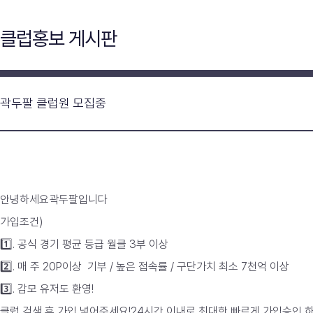
클럽홍보 게시판
곽두팔 클럽원 모집중
안녕하세요곽두팔입니다
가입조건)
1️⃣. 공식 경기 평균 등급 월클 3부 이상
2️⃣. 매 주 20P이상 기부 / 높은 접속률 / 구단가치 최소 7천억 이상
3️⃣. 감모 유저도 환영!
클럽 검색 후 가입 넣어주세요!24시간 이내로 최대한 빠르게 가입승인 