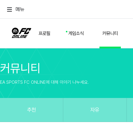
메뉴
프로필
게임소식
커뮤니티
커뮤니티
스쿼드
공지사항
추천
경기 기록
개발자 노트
자유
이적시장
NEXT FIELD
팁
EA SPORTS FC ONLINE에 대해 이야기 나누세요.
커뮤니티
업데이트
질문
친구
이벤트
클럽홍보
방명록
유저 가이드
게임 플레이 버그 제보
구단주 정보
신규 전술 가이드
FC톡
추천
자유
설정
YOUR FIELD