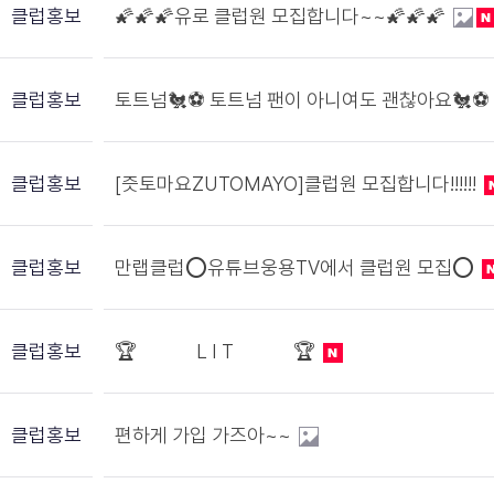
클럽홍보
🌠🌠🌠유로 클럽원 모집합니다~~🌠🌠🌠
클럽홍보
토트넘🐔⚽️ 토트넘 팬이 아니여도 괜찮아요🐔⚽️
클럽홍보
[즛토마요ZUTOMAYO]클럽원 모집합니다!!!!!!
클럽홍보
만랩클럽⭕유튜브웅용TV에서 클럽원 모집⭕
클럽홍보
🏆 L I T 🏆
클럽홍보
편하게 가입 가즈아~~