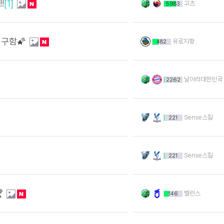
!
[1]
고츠
5983
 구함🌠
유로지팡
482
날아라대한민국
2262
Sense스킬
221
Sense스킬
221

벨런스
146