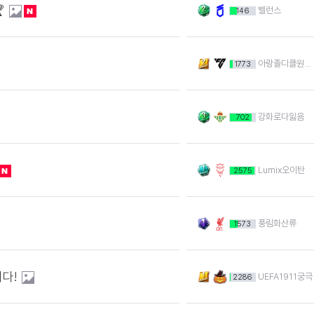

벨런스
146
아랑졸디클원모집
1773
강화로다잃음
702
Lumix오이탄
2575
풍림화산류
1573
니다!
UEFA1911궁극
2286