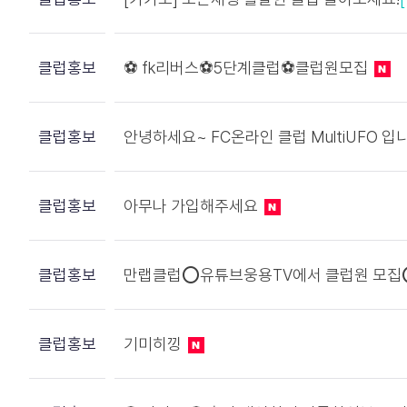
클럽홍보
⚽️ fk리버스⚽️5단계클럽⚽️클럽원모집
클럽홍보
안녕하세요~ FC온라인 클럽 MultiUFO 입
클럽홍보
아무나 가입해주세요
클럽홍보
만랩클럽⭕유튜브웅용TV에서 클럽원 모
클럽홍보
기미히낑