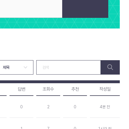
답변
조회수
추천
작성일
0
2
0
4분 전
1
7
0
1시간 전