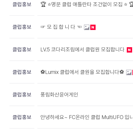
클럽홍보
🏆 ⭐️명문 클럽 애틀란타 조건없이 모집 ⭐️ 
클럽홍보
☞ 모 집 합 니 다 ☜
클럽홍보
LV.5 코다리조림에서 클럽원 모집합니다
클럽홍보
⚽️Lumix 클럽에서 클원을 모집합니다⚽️
클럽홍보
풍림화산윤어게인
클럽홍보
안녕하세요~ FC온라인 클럽 MultiUFO 입