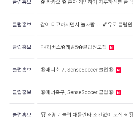
클럽홍보
⚽️ 카카오 ⚽️ 혼자 게임하기 지루하신분 클릭!
클럽홍보
같이 디코하시면서 놀사람~~🌠유로 클럽원
클럽홍보
FK리버스⚽레벨5⚽클럽원모집
클럽홍보
🔞매너축구, SenseSoccer 클럽🔞
클럽홍보
🔞매너축구, SenseSoccer 클럽🔞
클럽홍보
🏆 ⭐️명문 클럽 애틀란타 조건없이 모집 ⭐️ 