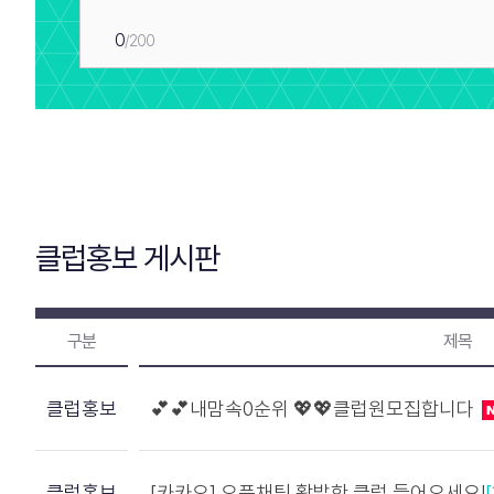
0
/200
클럽홍보 게시판
구분
제목
클럽홍보
💕💕내맘속0순위 💖💖클럽원모집합니다
클럽홍보
[카카오] 오픈채팅 활발한 클럽 들어오세요!
[