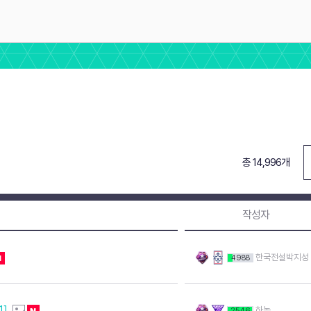
총 14,996개
작성자
한국전설박지성
4988
1]
하녹
2546