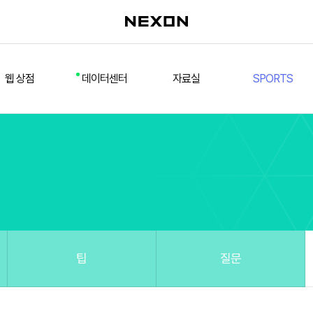
웹 상점
데이터센터
자료실
SPORTS
웹 상점
데일리 차트
다운로드/설치
FSL
멤버십
선수
테스트 구장
넥슨 풋볼
스페셜 상점
팀컬러/감독
Nexon Open API
FCA 대회 신청
마이페이지
랭킹
추가 정보
강화 부스트 도우미
훈련코치/특성 도우미
스쿼드 메이커
팁
질문
스쿼드 피드