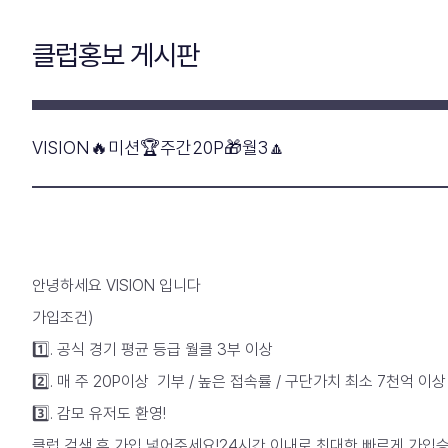
클럽홍보 게시판
VISION🔥미션🏆주간20P🎁월3🔼
안녕하세요 VISION 입니다
가입조건)
1️⃣. 공식 경기 평균 등급 월클 3부 이상
2️⃣. 매 주 20P이상 기부 / 높은 접속률 / 구단가치 최소 7천억 이상
3️⃣. 감모 유저도 환영!
클럽 검색 후 가입 넣어주세요!24시간 이내로 최대한 빠르게 가입