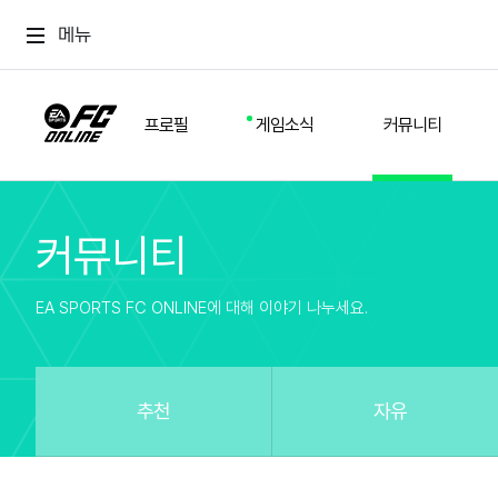
메뉴
프로필
게임소식
커뮤니티
커뮤니티
스쿼드
공지사항
추천
경기 기록
개발자 노트
자유
이적시장
NEXT FIELD
팁
EA SPORTS FC ONLINE에 대해 이야기 나누세요.
커뮤니티
업데이트
질문
친구
이벤트
클럽홍보
방명록
유저 가이드
게임 플레이 버그 제보
구단주 정보
신규 전술 가이드
FC톡
추천
자유
설정
YOUR FIELD