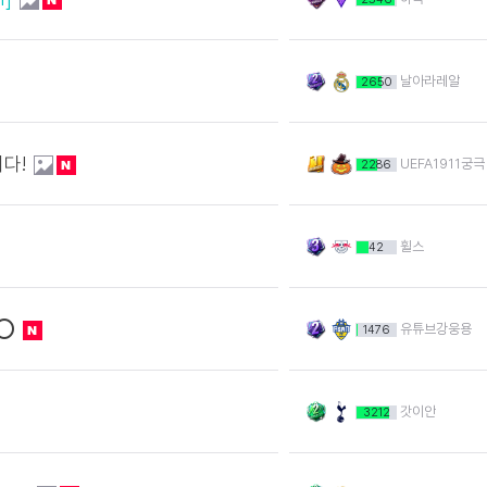
날아라레알
2650
니다!
UEFA1911궁극
2286
휠스
42
집⭕
유튜브강웅용
1476
갓이안
3212