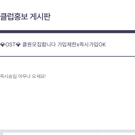
클럽홍보 게시판
💎OST💎 클원모집합니다 가입제한x즉시가입OK
즉시승입 아무나 오세요!