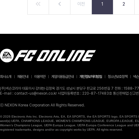
이전
1
2
회사소개
채용안내
이용약관
게임이용등급안내
개인정보처리방침
청소년보호정책
넥슨
(주)넥슨코리아 대표이사 강대현·김정욱 경기도 성남시 분당구 판교로 256번길 7 전화 : 1588-770
E-mail : contact-us@nexon.co.kr 사업자등록번호 : 220-87-17483호 통신판매업 신
ⓒ NEXON Korea Corporation All Rights Reserved.
© 2026 Electronic Arts Inc. Electronic Arts, EA, EA SPORTS, the EA SPORTS logo, EA SPORTS FC
word(s) UEFA, CHAMPIONS LEAGUE, WOMEN’S CHAMPIONS LEAGUE, EUROPA LEAGUE, EUROPA
Women’s Champions League, UEFA Europa League, UEFA Europa Conference League and UEFA Supe
registered trademarks, designs and/or as copyright works by UEFA. All rights reserved.