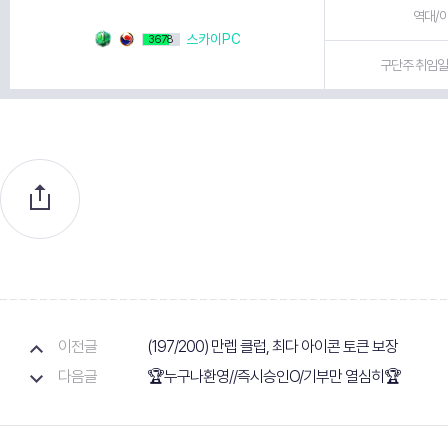
역대/이
스카이PC
3678
구단주 취임일 
이전글
(197/200) 만렙 클럽, 최다 아이콘 토큰 보장
다음글
🏆누구나환영//즉시승인O/기부만 열심히🏆