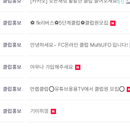
클럽홍보
[카카오] 오픈채팅 활발한 클럽 들어오세요!
[1]
클럽홍보
⚽️ fk리버스⚽️5단계클럽⚽️클럽원모집
클럽홍보
안녕하세요~ FC온라인 클럽 MultiUFO 입니다!
클럽홍보
아무나 가입해주세요
클럽홍보
만랩클럽⭕유튜브웅용TV에서 클럽원 모집⭕
클럽홍보
기미히낑