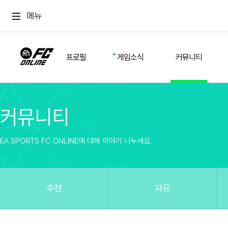
메뉴
프로필
게임소식
커뮤니티
커뮤니티
스쿼드
공지사항
추천
경기 기록
개발자 노트
자유
이적시장
NEXT FIELD
팁
EA SPORTS FC ONLINE에 대해 이야기 나누세요.
커뮤니티
업데이트
질문
친구
이벤트
클럽홍보
방명록
유저 가이드
게임 플레이 버그 제보
구단주 정보
신규 전술 가이드
FC톡
추천
자유
설정
YOUR FIELD