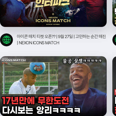
아이콘 매치 티켓 오픈?? | 9월 27일 | 고민하는 순간 매진
| NEXON ICONS MATCH