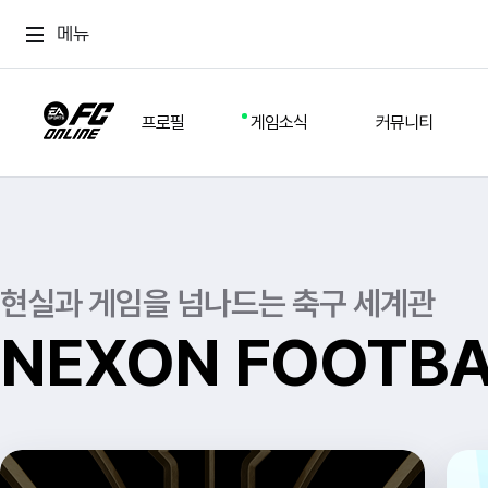
메뉴
프로필
게임소식
커뮤니티
스쿼드
공지사항
추천
경기 기록
개발자 노트
자유
이적시장
NEXT FIELD
팁
현실과 게임을 넘나드는 축구 세계관
커뮤니티
업데이트
질문
NEXON FOOTBA
친구
이벤트
클럽홍보
방명록
유저 가이드
게임 플레이 버그 제보
구단주 정보
신규 전술 가이드
FC톡
설정
YOUR FIELD