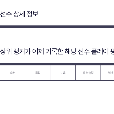
선수 상세 정보
상위 랭커가 어제 기록한 해당 선수 플레이 
출전
득점
도움
유효 슈팅
일반