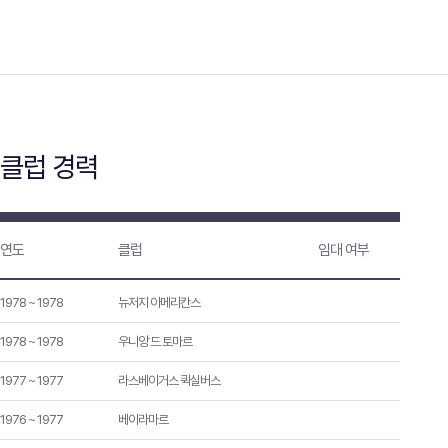
클럽 경력
연도
클럽
임대 여부
1978 ~ 1978
뉴저지 아메리칸스
1978 ~ 1978
우니앙 드 토마르
1977 ~ 1977
라스베이거스 퀵실버스
1976 ~ 1977
베이라마르