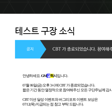
테스트 구장 소식
공지
CBT 가 종료되었습니다. 참여해
안녕하세요
.
GM
갤
럭
시
입니다
.
07
월
06
일
(
금
)
오후
3
시에
CBT
가 종료되었습니다
.
짧은 기간 동안 열정적으로 참여해주신 모든 구단주님께 감
CBT
미션 달성 이벤트와 버그리포트 이벤트 보상은
07/12(
목
)
지급되는 점 참고 부탁 드립니다
.