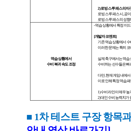
2)
로빙 스루 패스의 타
로빙 스루 패스 시
,
공이
로빙 스루 패스의 성향
-
역습 상황에서 특정 미
[
개발자 코멘트
]
기존 역습 상황에서 수
이러한 문제는 특히 코
역습 상황에서
실제 축구에서는 역습 
수비 복귀 속도 조정
수비하는 선수들은 빠
다만
,
현재 게임 내에서
이로 인해 특정 역습 
1)
수비 라인이 매우 높
2)
대인 수비 능력치가 
■ 1
차 테스트 구장 항목
안내
영상
바로가기]