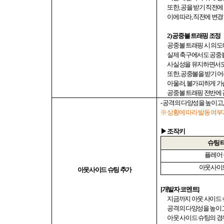
또한
,
공을 받기 직전에
이에 따라
,
직전에 변경
2)
공중볼 트래핑 조정
공중볼 트래핑 시 의
실제 축구에서도 공중
사실성을 유지하면서도
또한
,
공중볼을 받기 어
아울러
,
불가피하게 가
공중볼 트래핑 전반에
-
공격의 다양성을 높이고
※ 상황에 따라 발동 여
▶ 조작키
슈팅 
플레어
아웃사이
아웃사이드 슈팅 추가
[
개발자 코멘트
]
지금까지 아웃 사이드
공격의 다양성을 높이
아웃 사이드 슈팅의 