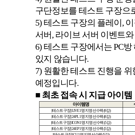
구단정보를 테스트 구장으로
5)
테스트 구장의 플레이
,
이
서버
,
라이브 서버 이벤트와
6)
테스트 구장에서는
PC
방
있지 않습니다
.
7)
원활한 테스트 진행을 위
예정입니다
.
■
최초 접속 시 지급 아이템
아이템명
[
테스트 구장
] LIVE 1
명 지명 선수팩
(9
강
)
[
테스트 구장
] 24PL 1
명 지명 선수팩
(8
강
)
[
테스트 구장
] ICON 1
명 지명 선수팩
(5
강
)
[
테스트 구장
] 24EP 1
명 지명 선수팩
(5
강
)
[
테스트 구장
] CU 1
명 지명 선수팩
(5
강
)