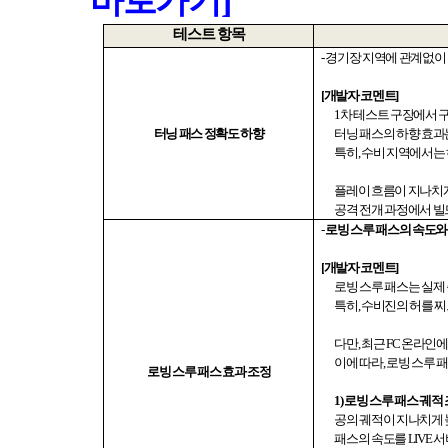
바로가기]
테스트 항목
-
경기장 지역에 관계없이
[
개발자 코멘트
]
1
차 테스트 구장에서 
터닝 패스 정확도 하향
터닝 패스의 하향 효
특히
,
수비 지역에서는 
플레이 흐름이 지나치
공격 전개 과정에서 빌
-
로빙 스루 패스의 속도와
[
개발자 코멘트
]
로빙 스루 패스는 실제
특히
,
수비진의 허를 찌
다만
,
최근
FC
온라인에서
이에 따라
,
로빙 스루 패
로빙 스루 패스 효과 조정
1)
로빙 스루 패스 궤적
공의 궤적이 지나치게 
패스의 속도를
LIVE
서