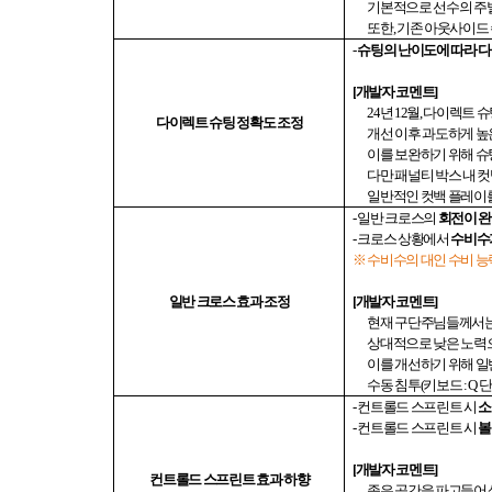
기본적으로 선수의 주발
또한
,
기존 아웃사이드
-
슈팅의 난이도에 따라 
[
개발자 코멘트
]
24
년
12
월
,
다이렉트 슈
다이렉트 슈팅 정확도 조정
개선 이후 과도하게 
이를 보완하기 위해 슈
다만 패널티 박스 내 
일반적인 컷백 플레이
-
일반 크로스의
회전이 완
-
크로스 상황에서
수비수
※ 수비수의 대인 수비 
일반 크로스 효과 조정
[
개발자 코멘트
]
현재 구단주님들께서는
상대적으로 낮은 노력
이를 개선하기 위해 일
수동 침투
(
키보드
: Q
단
-
컨트롤드 스프린트 시
소
-
컨트롤드 스프린트 시
볼
[
개발자 코멘트
]
컨트롤드 스프린트 효과 하향
좁은 공간을 파고들어