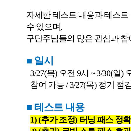
자세한 테스트 내용과 테스트
수 있으며
,
구단주님들의 많은 관심과 참
■
일시
3/27(
목
)
오전
9
시
~ 3/30(
일
)
참여 가능
/ 3/27(
목
)
정기 점검
■
테스트 내용
1) (
추가 조정
)
터닝 패스 정