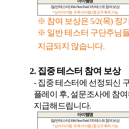
아이템명
[
일반 테스터
] 10th Next Field 3
차 테스트 참여 보상
*
상자 아이템
:
우측 아이템
2
종 모두 획득 가능
※ 참여 보상은
5/2(
목
)
정기
※ 일반 테스터 구단주님
지급되지 않습니다
.
2.
집중 테스터 참여 보상
-
집중 테스터에 선정되신 
플레이 후
,
설문조사에 참여
지급해드립니다
.
아이템명
[
일반 테스터
] 10th Next Field 3
차 테스트 참여 보상
*
상자 아이템
:
우측 아이템
2
종 모두 획득 가능