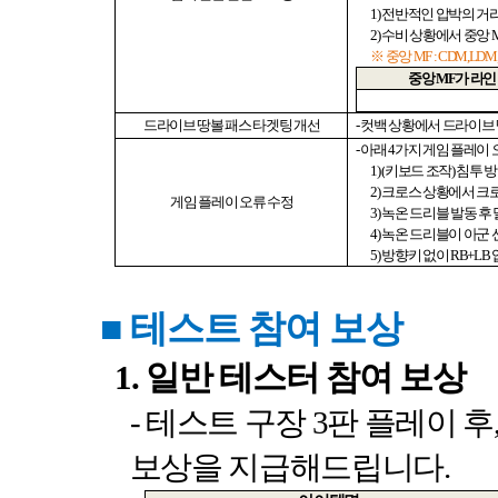
1)
전반적인 압박의 거
2)
수비 상황에서 중앙
※ 중앙
MF : CDM,LD
중앙
MF
가 라인
드라이브 땅볼 패스 타겟팅 개선
-
컷백 상황에서 드라이브 
-
아래
4
가지 게임 플레이
1) (
키보드 조작
)
침투 방
2)
크로스 상황에서 크
게임 플레이 오류 수정
3)
녹온 드리블 발동 후
4)
녹온 드리블이 아군 
5)
방향키 없이
RB+LB
■
테스트 참여 보상
1.
일반 테스터 참여 보상
-
테스트 구장
3
판 플레이 후
보상을 지급해드립니다
.