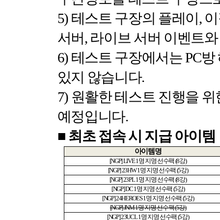
5)
테스트 구장의 플레이
,
이
서버
,
라이브 서버 이벤트와
6)
테스트 구장에서는
PC
방
있지 않습니다
.
7)
원활한 테스트 진행을 위
예정입니다
.
■
최초 접속 시 지급 아이템
아이템명
[NGP] LIVE 1
명 지명 선수팩
(8
강
)
[NGP] 23HW 1
명 지명 선수팩
(5
강
)
[NGP] 23PL 1
명 지명 선수팩
(8
강
)
[NGP] DC 1
명 지명 선수팩
(5
강
)
[NGP] 24HEROES 1
명 지명 선수팩
(5
강
)
[NGP] JNM 1
명 지명 선수팩
(5
강
)
[NGP] 23UCL 1
명 지명 선수팩
(5
강
)