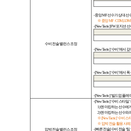
-
중앙
MF
선수가 상대 선
※ 중앙
MF : CDM,LD
- [New Tactic] FW
포지션 
수비 전술 밸런스 조정
- [New Tactic] ‘
수비
’
에서 깊
- [New Tactic] ‘
수비
’
에서 폭
- [New Tactic] ‘
빌드업 플레
- [New Tactic] ‘
수비 스타일
’
1)
맨 마킹하는 선수에게
2)
맨 마킹하는 선수와의
※
[New Tactic] ‘
수비 스
※ 압박 전술 활용 사
- [
빠른 전술
]
수비 전술
‘
팀
압박 전술 밸런스 조정