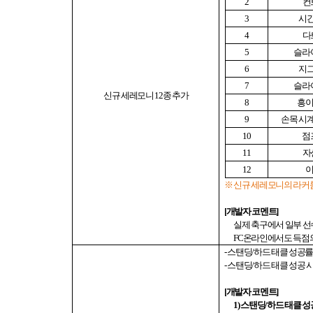
2
컨
3
시간
4
다
5
슬라
6
지그
7
슬라
신규 세레모니
12
종 추가
8
흥이
9
손목 시
10
점
11
자
12
이
※ 신규 세레모니의 라커룸
[
개발자 코멘트
]
실제 축구에서 일부 
FC
온라인에서도 득점의
-
스탠딩
/
하드 태클 성공
-
스탠딩
/
하드 태클 성공 
[
개발자 코멘트
]
1)
스탠딩
/
하드 태클 성