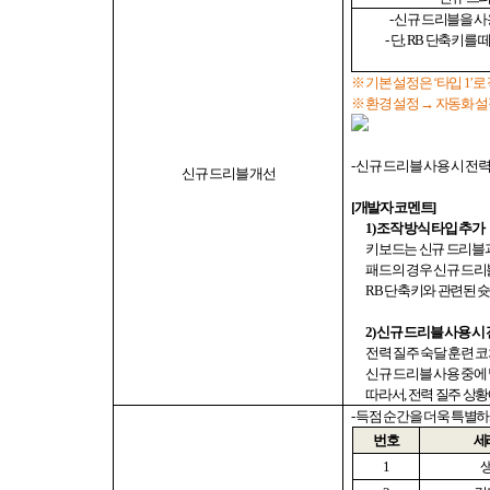
-
신규 드리블을 
-
단
, RB
단축키를 떼
※ 기본 설정은
‘
타입
1’
로
※ 환경 설정 → 자동화 
-
신규 드리블 사용 시 전
신규
드리블 개선
[
개발자 코멘트
]
1)
조작 방식 타입 추가
키보드는 신규 드리블
패드의 경우 신규 드
RB
단축키와 관련된 슛
2)
신규 드리블 사용 시
전력 질주 숙달 훈련 
신규 드리블 사용 중에
따라서
,
전력 질주 상황
-
득점 순간을 더욱 특별하
번호
세
1