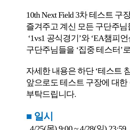
10th Next Field 3
차 테스트 구
즐겨주고 계신 모든 구단주님
‘1vs1
공식경기
’
와
‘EA
챔피언
구단주님들을
‘
집중 테스터
’
로
자세한 내용은 하단
‘
테스트 
앞으로도 테스트 구장에 대한
부탁드립니다
.
■
일시
4/25(
목
) 9:00 ~ 4/28(
일
) 23:59