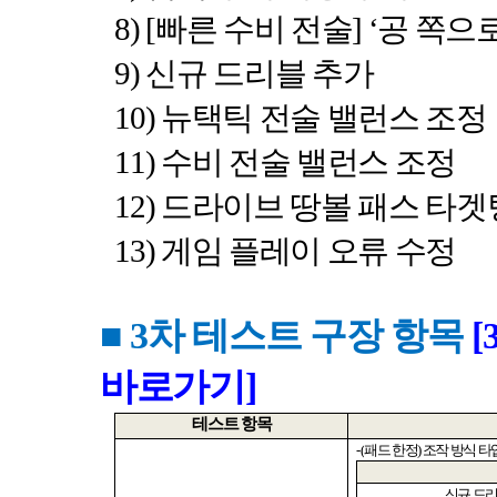
8) [
빠른 수비 전술
] ‘
공 쪽으
9)
신규 드리블 추가
10)
뉴택틱 전술 밸런스 조정
11)
수비 전술 밸런스 조정
12)
드라이브 땅볼 패스 타겟
13)
게임 플레이 오류 수정
■ 3
차 테스트 구장 항목
[
바로가기]
테스트 항목
- (
패드 한정
)
조작 방식 
신규 드리