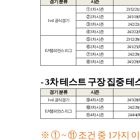
경기 분류
시즌
①
1
차 시즌
23/12/21(
②
2
차 시즌
24/1/18(
1vs1
공식경기
③
3
차 시즌
24/2/22(
④
3
차 시즌
24/2/22(
⑤
1
차 시즌
23/12/28(
⑥
2
차 시즌
24/1/25(
EA
챔피언스 리그
⑦
3
차 시즌
24/2/29(
⑧
3
차 시즌
24/2/29(
- 3
차 테스트 구장 집중 테
경기 분류
시즌
1vs1
공식경기
⑨
4
차 시즌
24/3/28(
⑩
3
차 시즌
24/2/29(
EA
챔피언스 리그
⑪
4
차 시즌
24/4/4(
※ ①
~
⑪ 조건 중
1
가지 이