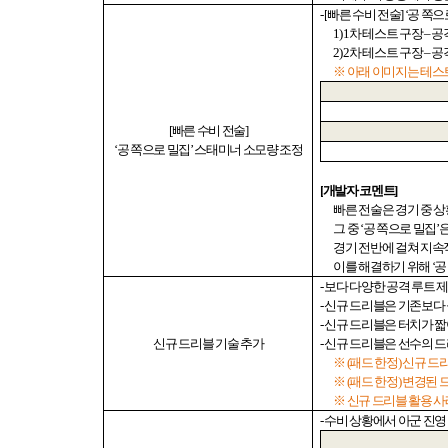
- [
빠른 수비 전술
] ‘
공 쪽으
1) 1
차 테스트 구장
–
공
2) 2
차 테스트 구장
–
공
※ 아래 이미지는 테스트
[
빠른 수비 전술
]
‘
공 쪽으로 밀집
’
스태미너 소모량 조정
[
개발자 코멘트
]
빠른 전술은 경기 중 
그 중
‘
공 쪽으로 밀집
’
은
경기 전반에 걸쳐 지속
이를 해결하기 위해
‘
공
-
보다 다양한 공격 루트 
-
신규 드리블은 기존보다
-
신규 드리블은 터치가 짧
신규
드리블 기술 추가
-
신규 드리블은 선수의 
※
(
패드 한정
)
신규 드
※
(
패드 한정
)
변경된 
※ 신규 드리블 활용 
-
수비 상황에서 아군 진영