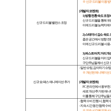
※ 신규 드리블 이용 
[
개발자 코멘트
]
1)
방향 전환 속도 조정
신규 드리블을 통해 유
신규
드리블 밸런스 조정
이에 드리블 능력치에 
2)
스태미너 감소 속도 
좁은 공간에서 방향 전
이에 신규 드리블 사용 
3)
퍼스트 터치 거리 개
신규 드리블을 미리 입
구단주님들께서 신규 
-
일반 슈팅
,
감아차기 슈팅
※ 개선된 애니메이션 
신규 슛
/
패스 애니메이션 추가
[
개발자 코멘트
]
FC
온라인에서 풍부한 
새로 개선
/
추가된 애니
이를 통해 구단주님들
-
협력 수비 진행 시
,
협력 
-
지속 시간 동안 협력 수
※ 지속 시간을 모두 