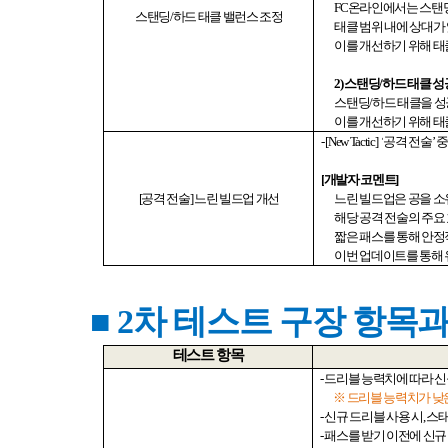
FC
온라인에서는 스탠
스탠딩
/
하드 태클 밸런스 조정
태클 범위 내에 상대가
이를 개선하기 위해 태
2)
스탠딩
/
하드 태클 성
스탠딩
/
하드 태클을 
이를 개선하기 위해 태
- [New Tactic]
‘
공격 전술
’
[
개발자 코멘트
]
[
공격 전술
]
느린 빌드업 개선
느린 빌드업은 공을 소
해당 공격 전술의 주요
짧은 패스를 통해 안
이번 업데이트를 통해 
■ 2
차 테스트 구장 항목과
테스트 항목
-
드리블 능력치에 따라 신
※ 드리블 능력치가 낮
-
신규 드리블 사용 시
,
스태
-
패스를 받기 이전에 신규