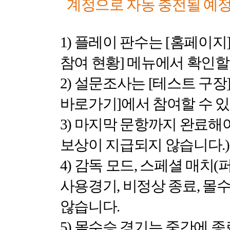
계정으로 자동 충전될 예
1)
플레이 판수는
[
홈페이지
참여 현황
]
메뉴에서 확인할
2)
설문조사는
[
테스트 구장
바로가기
]
에서 참여할 수 
3)
마지막 문항까지 완료해
보상이 지급되지 않습니다
.)
4)
감독 모드
,
스페셜 매치
(
사용경기
,
비정상 종료
,
몰수
않습니다
.
5)
몰수승 경기는 중간에 종