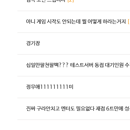
접속 조언 드립니다
[2]
아니 게임 시작도 안되는데 뭘 어떻게 하라는거지
[
경기장
십일만팔천팔백??? 테스트서버 동접 대기인원 수
정무애111111111미
진짜 구라안치고 엔터도 필요없다 재접 6트만에 성