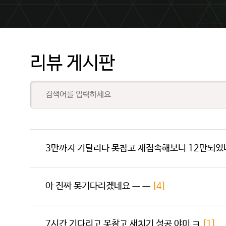
리뷰 게시판
3만까지 기달리다 못참고 재접속해보니 12만되
아 진짜 못기다리겠네요 ㅡ ㅡ
[4]
7시간 기다리고 못참고 새치기 성공 야미 ㅋ
[1]