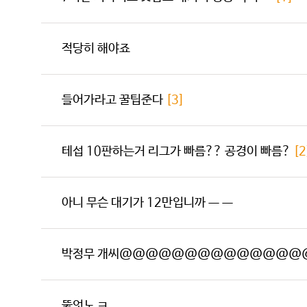
적당히 해야죠
들어가라고 꿀팁준다
[3]
테섭 10판하는거 리그가 빠름?? 공경이 빠름?
[2
아니 무슨 대기가 12만입니까 ㅡ ㅡ
박정무 개씨@@@@@@@@@@@@@@
뚫엇노 ㅋ