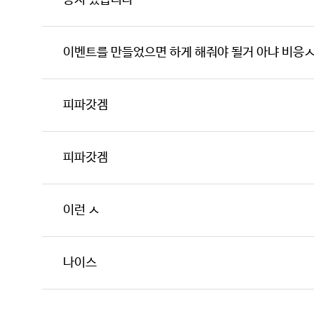
공지 떴습니다
이벤트를 만들었으면 하게 해줘야 될거 아냐 비응
피파갓겜
피파갓겜
이런 ㅅ
나이스