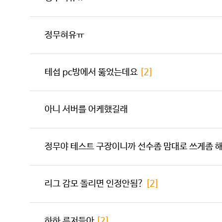
정무혀유ㅠ
테섭 pc방에서 뚫었는데요
[2]
아니 서버를 어케했길래
정무야 테스트 구장이니까 선수좀 맘대로 쓰게좀 
리그 감모 돌리면 인정안됨?
[2]
하하 루저들아
[2]