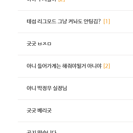
테섭 리그모드 그냥 켜놔도 안팅김?
[1]
굿굿 ㅂㅈㅁ
아니 들어가게는 해줘야될거 아니야
[2]
아니 박정무 실장님
굿굿 베리굿