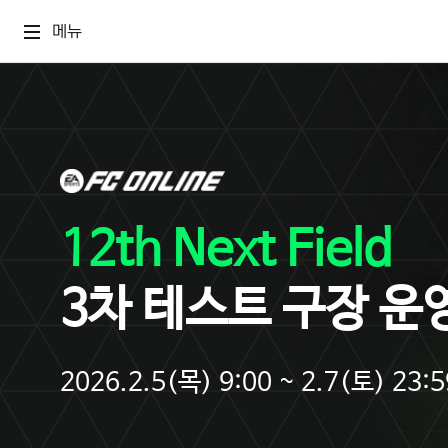
메뉴
12th Next Field
3차 테스트 구장 운
2026.2.5(목) 9:00 ~ 2.7(토) 23:5