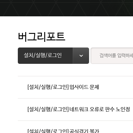
버그리포트
설치/실행/로그인
[설치/실행/로그인]
업사이드 문제
[설치/실행/로그인]
네트워크 오류로 판수 노인정
[설치/실행/로그인]
공식경기 불가