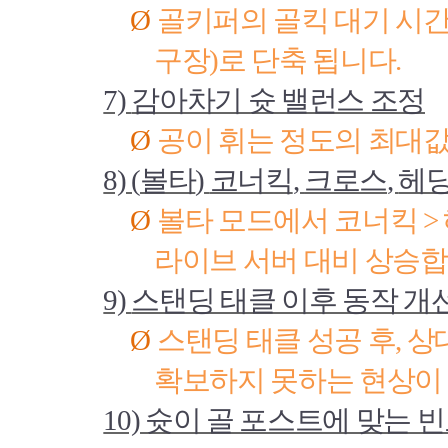
Ø
골키퍼의 골킥 대기 시
구장
)
로 단축 됩니다
.
7)
감아차기 슛 밸런스 조정
Ø
공이 휘는 정도의 최대값
8) (
볼타
)
코너킥
,
크로스
,
헤딩
Ø
볼타 모드에서 코너킥
>
라이브 서버 대비 상승
9)
스탠딩 태클 이후 동작 개
Ø
스탠딩 태클 성공 후
,
상
확보하지 못하는 현상이
10)
슛이 골 포스트에 맞는 빈