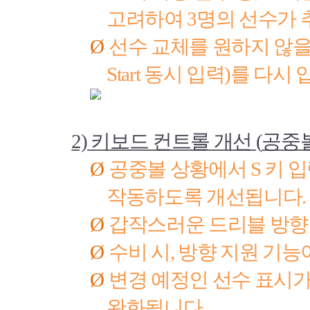
고려하여
3
명의 선수가 
Ø
선수 교체를 원하지 않을
Start
동시 입력
)
를 다시 
2)
키보드 컨트롤 개선
(
공중볼
Ø
공중볼 상황에서
S
키 입
작동하도록 개선됩니다
.
Ø
갑작스러운 드리블 방향
Ø
수비 시
,
방향 지원 기능
Ø
변경 예정인 선수 표시가
완화됩니다
.