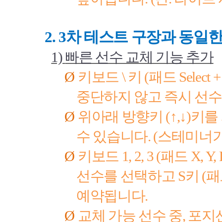
2. 3
차 테스트 구장과 동일한
1)
빠른 선수 교체 기능 추가
Ø
키보드
\
키
(
패드
Select +
중단하지 않고 즉시 선수
Ø
위아래 방향키
(↑,↓)
키를
수 있습니다
. (
스테미너가
Ø
키보드
1, 2, 3 (
패드
X, Y,
선수를 선택하고
S
키
(
패
예약됩니다
.
Ø
교체 가능 선수 중
,
포지