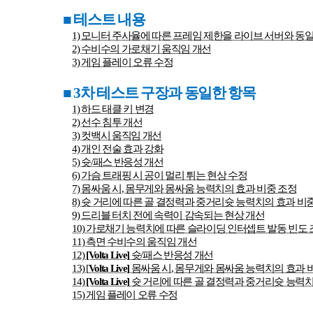
■
테스트 내용
1)
모니터 주사율에 따른 프레임 제한을 라이브 서버와 동
2)
수비수의 가로채기 움직임 개선
3)
게임 플레이 오류 수정
■ 3
차 테스트 구장과 동일한 항목
1)
하드 태클 키 변경
2)
선수 침투 개선
3)
컷백시 움직임 개선
4)
개인 전술 효과 강화
5)
슛
/
패스 반응성 개선
6)
가슴 트래핑 시 공이 멀리 튀는 현상 수정
7)
몸싸움 시
,
몸무게와 몸싸움 능력치의 효과 비중 조정
8)
슛 거리에 따른 골 결정력과 중거리슛 능력치의 효과 비
9)
드리블 터치 전에 속력이 감속되는 현상 개선
10)
가로채기 능력치에 따른 슬라이딩 인터셉트 발동 빈도 
11)
측면 수비수의 움직임 개선
12)
[Volta Live]
슛
/
패스 반응성 개선
13) [
Volta Live]
몸싸움 시
,
몸무게와 몸싸움 능력치의 효과 
14)
[Volta Live]
슛 거리에 따른 골 결정력과 중거리슛 능력치
15)
게임 플레이 오류 수정