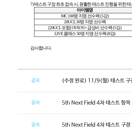
7)
테스트 구장 최초 접속 시
,
원활한 테스트 진행을 위한 
아이템명
MC 100
명 지명 선수팩
(5
강
)
20UCL 30
명 지명 선수팩
[20UCL
포함
] OVR 95+
급성비 선수팩
(5
강
)
LIVE
클래스
50
명 지명 선수팩
(8
강
)
감사합니다
.
공지
(수정 완료) 11/9(월) 테스트 구
공지
5th Next Field 4차 테스트 항
공지
5th Next Field 4차 테스트 구