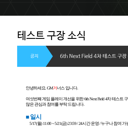
테스트 구장 소식
공지
6th Next Field 4차 테스트 구
안녕하세요
. GM
거
너스
입니다
.
여섯번째 게임 플레이 개선을 위한
6th Next Field 4
차 테스트 
많은 관심과 참여를 부탁 드립니다
.
■
일시
5/17(
월
) 11:00 ~ 5/21(
금
) 23:59 / 24
시간 운영
/
누구나 참여 가