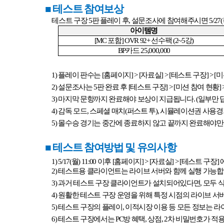
■
테스트 참여보상
테스트 구장
5
판 플레이 후
,
설문조사에 참여해주시면
5/27(
아이템명
[MC
포함
] OVR 92+
선수팩
(2~5
강
)
BP
카드
25,000,000
1)
플레이 판수는
[
홈페이지
] > [
자료실
] > [
테스트 구장
] > [
미
2)
설문조사는
5
판 완료 후
[
테스트 구장
] > [
미션 참여 현황
] 
3)
마지막 문항까지 완료해야 보상이 지급됩니다
. (
일부만 
4)
감독 모드
,
스페셜 매치
(
퍼스트 투
),
시뮬레이션권 사용경
5)
몰수승 경기는 중간에 종료하지 않고 끝까지 완료해야만
■
테스트 참여방법 및 유의사항
1) 5/17(
월
) 11:00
이후
[
홈페이지
] > [
자료실
] > [
테스트 구장
]
2)
테스트용 클라이언트는 라이브 서버와 함께 실행 가능
3)
과거 테스트 구장 클라이언트가 설치되어있다면
,
모두 
4)
원활한 테스트 구장 운영을 위해 특정 시점의 라이브 
5)
테스트 구장의 플레이
,
이적시장 이용 등 모든 정보는 라
6)
테스트 구장에서는
PC
방 혜택
,
상점
, 2
차 비밀번호가 적