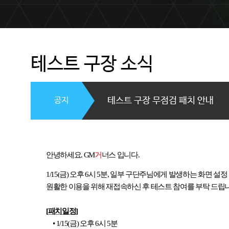
테스트 구장 소식
공지
테스트 구장 무점검 패치 안내
안녕하세요
. GM
거
너스 입니다
.
1/15(
금
)
오후
6
시
5
분
,
일부 구단주님에게 발생하는 화면 설정
원활한 이용을 위해
재접속하신 후 테스트 참여를 부탁 드립
[
패치일정
]
• 1/15(
금
)
오후
6
시
5
분