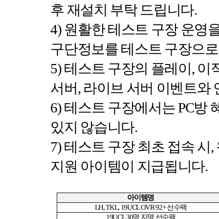
후 재설치 부탁 드립니다
.
4)
원활한 테스트 구장 운영을
구단정보를 테스트 구장으로
5)
테스트 구장의 플레이
,
이적
서버
,
라이브 서버 이벤트와
6)
테스트 구장에서는
PC
방 
있지 않습니다
.
7)
테스트 구장 최초 접속 시
,
지원 아이템이 지급됩니다
.
아이템명
LH, TKL, 19UCL OVR 92+
선수팩
19UCL 30
명 지명 선수팩