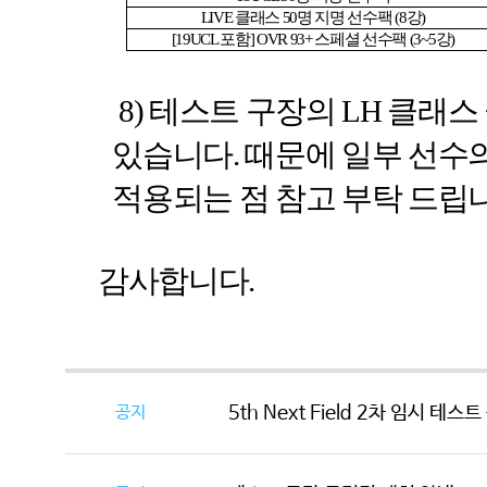
LIVE
클래스
50
명 지명 선수팩
(8
강
)
[19UCL
포함
] OVR 93+
스페셜 선수팩
(3~5
강
)
8)
테스트 구장의
LH
클래스 
있습니다
.
때문에 일부 선수
적용되는 점 참고 부탁 드립
감사합니다
.
공지
5th Next Field 2차 임시 테스