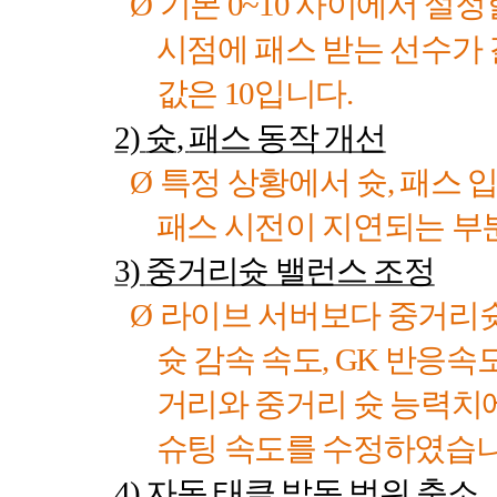
Ø
기본
0~10
사이에서 설정할
시점에 패스 받는 선수가
값은
10
입니다
.
2)
슛
,
패스 동작 개선
Ø
특정 상황에서 슛
,
패스 입
패스 시전이 지연되는 
3)
중거리슛 밸런스 조정
Ø
라이브 서버보다 중거리슛
슛 감속 속도
, GK
반응속도
거리와 중거리 슛 능력치
슈팅 속도를 수정하였습
4)
자동 태클 발동 범위 축소