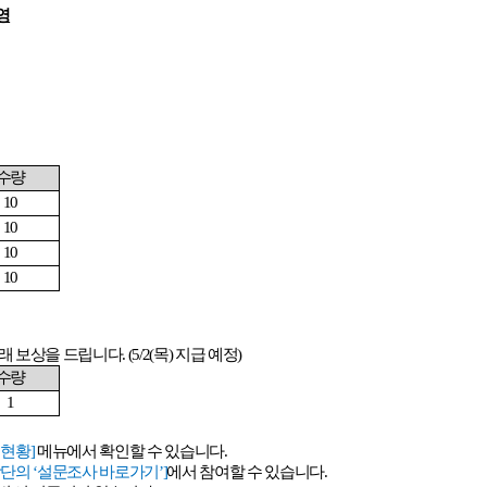
영
수량
10
10
10
10
래 보상을 드립니다
. (5/2(
목
)
지급 예정
)
수량
1
 현황
]
메뉴에서 확인할 수 있습니다
.
상단의
‘
설문조사 바로가기
’]
에서 참여할 수 있습니다
.