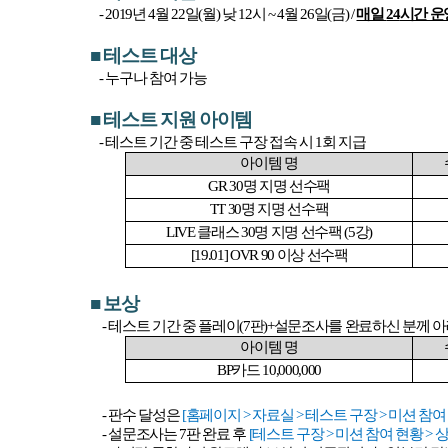
- 2019
년
4
월
22
일
(
월
)
낮
12
시
~ 4
월
26
일
(
금
) /
매일
24
시간 운
■
테스트 대상
-
누구나 참여 가능
■
테스트 지원 아이템
-
테스트 기간 중 테스트 구장 접속 시
1
회 지급
아이템 명
GR 30
명 지명 선수팩
TT 30
명 지명 선수팩
LIVE
클래스
30
명 지명 선수팩
(5
강
)
[19.01] OVR 90
이상 선수팩
■
보상
-
테스트 기간 중 플레이
(7
판
)+
설문조사를 완료하신 분께 아
아이템 명
BP
카드
10,000,000
-
판수 달성은
[
홈페이지
>
자료실
>
테스트 구장
>
미션 참여
-
설문조사는
7
판 완료 후
[
테스트 구장
>
미션 참여 현황
>