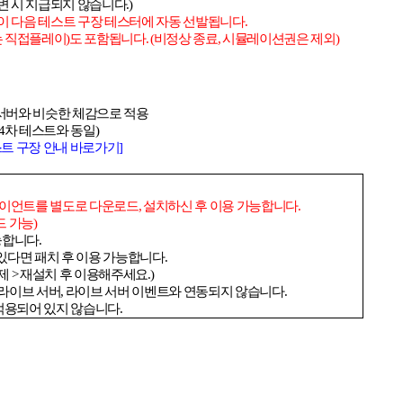
변 시 지급되지 않습니다
.)
이 다음 테스트 구장 테스터에 자동 선발됩니다
.
는 직접플레이
)
도 포함됩니다
. (
비정상 종료
,
시뮬레이션권은 제외
)
서버와 비슷한 체감으로 적용
4
차 테스트와 동일
)
스트
구장
안내
바로가기]
라이언트를 별도로 다운로드
,
설치하신 후 이용 가능합니다
.
드 가능
)
능합니다
.
있다면 패치 후 이용 가능합니다
.
제
>
재설치 후 이용해주세요
.)
 라이브 서버
,
라이브 서버 이벤트와 연동되지 않습니다
.
적용되어 있지 않습니다
.