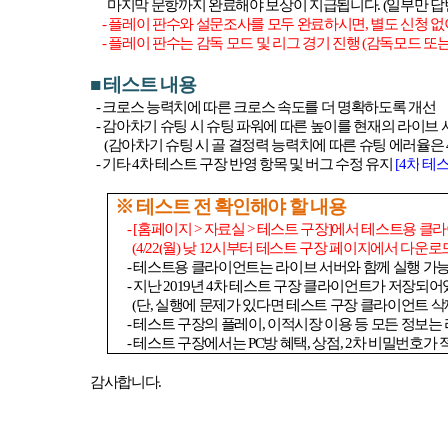
마지막 문항까지 완료해야 보상이 지급됩니다
. (
일부만 답
-
플레이 판수와 설문조사를 모두 완료하시면
,
별도 신청 없
-
플레이 판수는 감독 모드 및 리그 경기 진행
(
감독모드 또
■
테스트 내용
-
크로스 능력치에 따른 크로스 속도를 더 명확하도록 개선
-
감아차기 슈팅 시
슈팅 파워에 따른 높이를 현재의 라이브 
(
감아차기 슈팅 시 골 결정력 능력치에 따른 슈팅 에러율은
-
기타
4
차 테스트 구장 반영 항목 및 버그 수정 유지
[4
차
테
※ 테스트 전 확인해야 할 내용
- [
홈페이지
>
자료실
>
테스트 구장
]
에서 테스트용 클
(4/22(
월
)
낮
12
시부터 테스트 구장 페이지에서 다운로
-
테스트용 클라이언트는 라이브 서버와 함께 실행 가
-
지난
2019
년
4
차 테스트 구장 클라이언트가 저장되어
(
단
,
실행에 문제가 있다면 테스트 구장 클라이언트 삭
-
테스트 구장의 플레이
,
이적시장 이용 등 모든 정보는
-
테스트 구장에서는
PC
방 혜택
,
상점
, 2
차 비밀번호가 
감사합니다
.