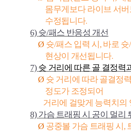
몸무게보다 라이브 서버
수정됩니다
.
6)
슛
/
패스 반응성 개선
Ø
슛
/
패스 입력 시
,
바로 슛
/
현상이 개선됩니다
.
7)
슛 거리에 따른 골 결정력
Ø
슛 거리에 따라 골결정
정도가 조정되어
거리에 걸맞게 능력치의 
8)
가슴 트래핑 시 공이 멀리 
Ø
공중볼 가슴 트래핑 시
,