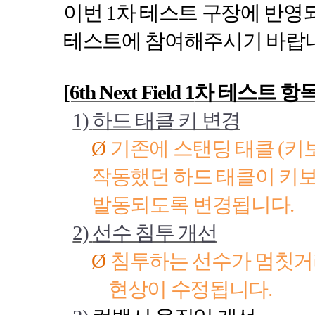
이번
1
차 테스트 구장에 반영
테스트에 참여해주시기 바랍
[6th Next Field 1
차 테스트 항
1)
하드 태클 키 변경
Ø
기존에 스탠딩 태클
(
키
작동했던 하드 태클이 키
발동되도록 변경됩니다
.
2)
선수 침투 개선
Ø
침투하는 선수가 멈칫
현상이 수정됩니다
.