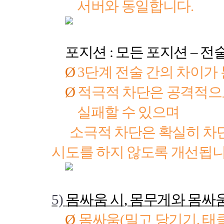
서버와 동일합니다
.
포지션
:
모든 포지션
–
전
Ø
3
단계 전술 간의 차이가
Ø
적극적 차단은 공격적으
실패할 수 있으며
소극적 차단은 확실히 차단
시도를 하지 않도록 개선됩
5)
몸싸움 시
,
몸무게와 몸싸움
Ø
몸싸움
(
밀고 당기기
,
태