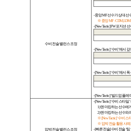
-
중앙
MF
선수가 상대 선
※ 중앙
MF : CDM,LD
- [New Tactic] FW
포지션 
수비 전술 밸런스 조정
- [New Tactic] ‘
수비
’
에서 깊
- [New Tactic] ‘
수비
’
에서 폭
- [New Tactic] ‘
빌드업 플레
- [New Tactic] ‘
수비 스타일
’
1)
맨 마킹하는 선수에게
2)
맨 마킹하는 선수와의
※
[New Tactic] ‘
수비 스
※ 압박 전술 활용 사
- [
빠른 전술
]
수비 전술
‘
팀
압박 전술 밸런스 조정