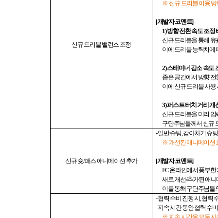
※ 신규 드리블 이용 
[
개발자 코멘트
]
1)
방향 전환 속도 조정
신규 드리블을 통해 유
신규
드리블 밸런스 조정
이에 드리블 능력치에 
2)
스태미너 감소 속도 
좁은 공간에서 방향 전
이에 신규 드리블 사용 
3)
퍼스트 터치 거리 개
신규 드리블을 미리 입
구단주님들께서 신규 
-
일반 슈팅
,
감아차기 슈팅
※ 개선된 애니메이션 
신규 슛
/
패스 애니메이션 추가
[
개발자 코멘트
]
FC
온라인에서 풍부한 
새로 개선
/
추가된 애니
이를 통해 구단주님들
-
협력 수비 진행 시
,
협력 
-
지속 시간 동안 협력 수
※ 지속 시간을 모두 