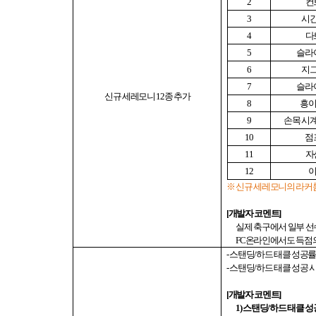
2
컨
3
시간
4
다
5
슬라
6
지그
7
슬라
신규 세레모니
12
종 추가
8
흥이
9
손목 시
10
점
11
자
12
이
※ 신규 세레모니의 라커룸
[
개발자 코멘트
]
실제 축구에서 일부 
FC
온라인에서도 득점의
-
스탠딩
/
하드 태클 성공
-
스탠딩
/
하드 태클 성공 
[
개발자 코멘트
]
1)
스탠딩
/
하드 태클 성