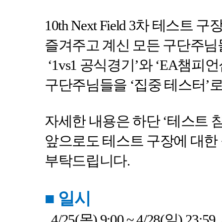
10th Next Field 3
차 테스트 구
즐겨주고 계신 모든 구단주님
‘1vs1
공식경기
’
와
‘EA
챔피언
구단주님들을
‘
집중 테스터
’
로
자세한 내용은 하단
‘
테스트 
앞으로도 테스트 구장에 대한
부탁드립니다
.
■
일시
4/25(
목
) 9:00 ~ 4/28(
일
) 23:59