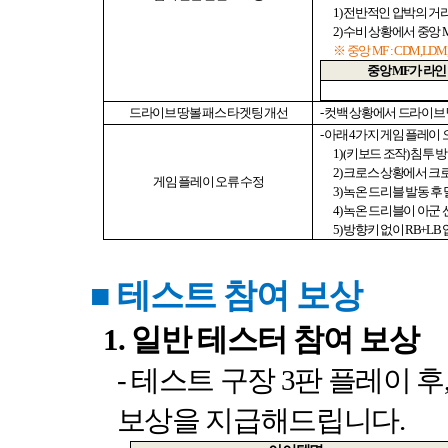
1)
전반적인 압박의 거
2)
수비 상황에서 중앙
※ 중앙
MF : CDM,LD
중앙
MF
가 라인
드라이브 땅볼 패스 타겟팅 개선
-
컷백 상황에서 드라이브 
-
아래
4
가지 게임 플레이
1) (
키보드 조작
)
침투 방
2)
크로스 상황에서 크
게임 플레이 오류 수정
3)
녹온 드리블 발동 후
4)
녹온 드리블이 아군 
5)
방향키 없이
RB+LB
■
테스트 참여 보상
1.
일반 테스터 참여 보상
-
테스트 구장
3
판 플레이 후
보상을 지급해드립니다
.