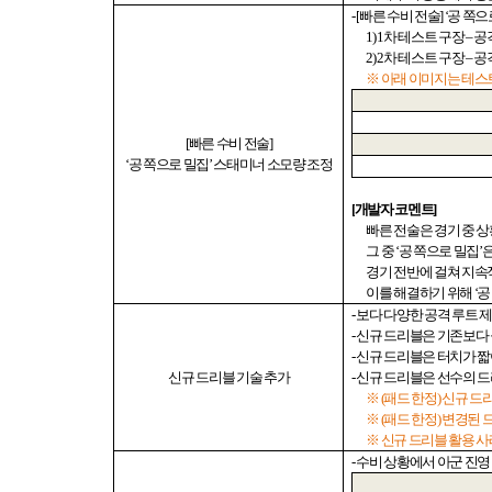
- [
빠른 수비 전술
] ‘
공 쪽으
1) 1
차 테스트 구장
–
공
2) 2
차 테스트 구장
–
공
※ 아래 이미지는 테스트
[
빠른 수비 전술
]
‘
공 쪽으로 밀집
’
스태미너 소모량 조정
[
개발자 코멘트
]
빠른 전술은 경기 중 
그 중
‘
공 쪽으로 밀집
’
은
경기 전반에 걸쳐 지속
이를 해결하기 위해
‘
공
-
보다 다양한 공격 루트 
-
신규 드리블은 기존보다
-
신규 드리블은 터치가 짧
신규
드리블 기술 추가
-
신규 드리블은 선수의 
※
(
패드 한정
)
신규 드
※
(
패드 한정
)
변경된 
※ 신규 드리블 활용 
-
수비 상황에서 아군 진영