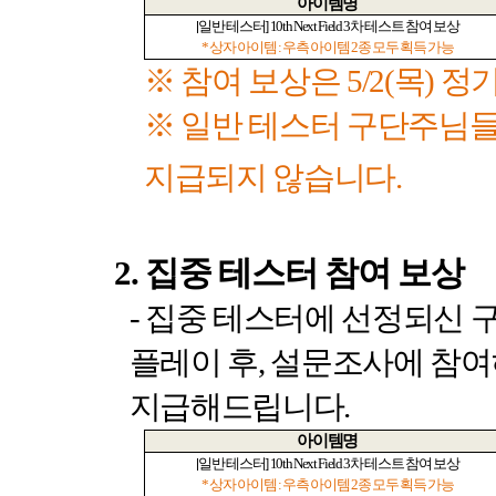
아이템명
[
일반 테스터
] 10th Next Field 3
차 테스트 참여 보상
*
상자 아이템
:
우측 아이템
2
종 모두 획득 가능
※ 참여 보상은
5/2(
목
)
정기
※ 일반 테스터 구단주님
지급되지 않습니다
.
2.
집중 테스터 참여 보상
-
집중 테스터에 선정되신 
플레이 후
,
설문조사에 참여
지급해드립니다
.
아이템명
[
일반 테스터
] 10th Next Field 3
차 테스트 참여 보상
*
상자 아이템
:
우측 아이템
2
종 모두 획득 가능