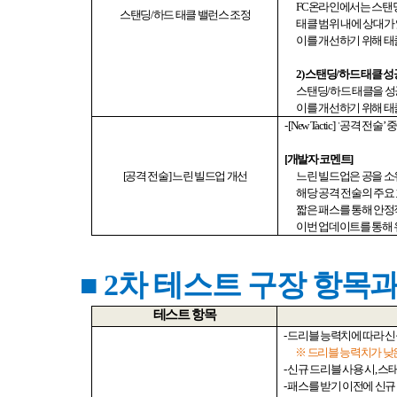
FC
온라인에서는 스탠
스탠딩
/
하드 태클 밸런스 조정
태클 범위 내에 상대가
이를 개선하기 위해 태
2)
스탠딩
/
하드 태클 성
스탠딩
/
하드 태클을 
이를 개선하기 위해 태
- [New Tactic]
‘
공격 전술
’
[
개발자 코멘트
]
[
공격 전술
]
느린 빌드업 개선
느린 빌드업은 공을 소
해당 공격 전술의 주요
짧은 패스를 통해 안
이번 업데이트를 통해 
■ 2
차 테스트 구장 항목과
테스트 항목
-
드리블 능력치에 따라 신
※ 드리블 능력치가 낮
-
신규 드리블 사용 시
,
스태
-
패스를 받기 이전에 신규