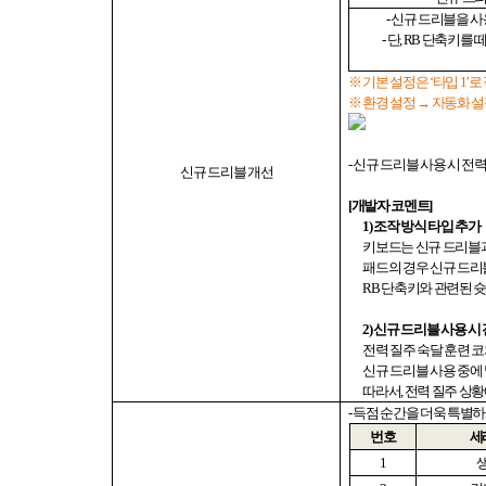
-
신규 드리블을 
-
단
, RB
단축키를 떼
※ 기본 설정은
‘
타입
1’
로
※ 환경 설정 → 자동화 
-
신규 드리블 사용 시 전
신규
드리블 개선
[
개발자 코멘트
]
1)
조작 방식 타입 추가
키보드는 신규 드리블
패드의 경우 신규 드
RB
단축키와 관련된 슛
2)
신규 드리블 사용 시
전력 질주 숙달 훈련 
신규 드리블 사용 중에
따라서
,
전력 질주 상황
-
득점 순간을 더욱 특별하
번호
세
1