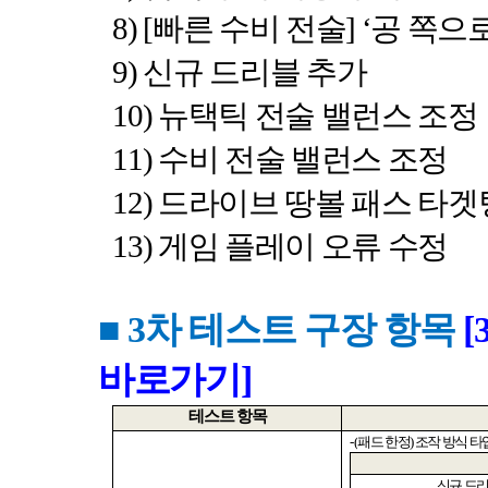
8) [
빠른 수비 전술
] ‘
공 쪽으
9)
신규 드리블 추가
10)
뉴택틱 전술 밸런스 조정
11)
수비 전술 밸런스 조정
12)
드라이브 땅볼 패스 타겟
13)
게임 플레이 오류 수정
■ 3
차 테스트 구장 항목
[
바로가기]
테스트 항목
- (
패드 한정
)
조작 방식 
신규 드리