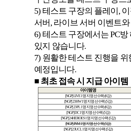
5)
테스트 구장의 플레이
,
이
서버
,
라이브 서버 이벤트와
6)
테스트 구장에서는
PC
방
있지 않습니다
.
7)
원활한 테스트 진행을 위
예정입니다
.
■
최초 접속 시 지급 아이템
아이템명
[NGP] LIVE 1
명 지명 선수팩
(8
강
)
[NGP] 23HW 1
명 지명 선수팩
(5
강
)
[NGP] 23PL 1
명 지명 선수팩
(8
강
)
[NGP] DC 1
명 지명 선수팩
(5
강
)
[NGP] 24HEROES 1
명 지명 선수팩
(5
강
)
[NGP] JNM 1
명 지명 선수팩
(5
강
)
[NGP] 23UCL 1
명 지명 선수팩
(5
강
)