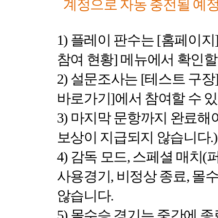
계정으로 자동 충전될 예
1)
플레이 판수는
[
홈페이지
참여 현황
]
메뉴에서 확인할
2)
설문조사는
[
테스트 구장
바로가기
]
에서 참여할 수 
3)
마지막 문항까지 완료해
보상이 지급되지 않습니다
.)
4)
감독 모드
,
스페셜 매치
(
사용경기
,
비정상 종료
,
몰수
않습니다
.
5)
몰수승 경기는 중간에 종