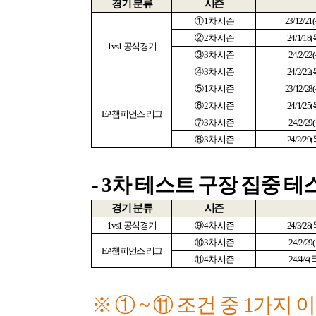
경기 분류
시즌
①
1
차 시즌
23/12/21(
②
2
차 시즌
24/1/18(
1vs1
공식경기
③
3
차 시즌
24/2/22(
④
3
차 시즌
24/2/22(
⑤
1
차 시즌
23/12/28(
⑥
2
차 시즌
24/1/25(
EA
챔피언스 리그
⑦
3
차 시즌
24/2/29(
⑧
3
차 시즌
24/2/29(
- 3
차 테스트 구장 집중 테
경기 분류
시즌
1vs1
공식경기
⑨
4
차 시즌
24/3/28(
⑩
3
차 시즌
24/2/29(
EA
챔피언스 리그
⑪
4
차 시즌
24/4/4(
※ ①
~
⑪ 조건 중
1
가지 이