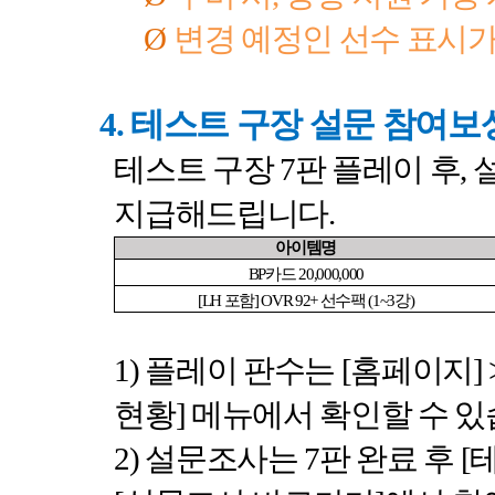
Ø
변경 예정인 선수 표시가
4.
테스트 구장 설문 참여보
테스트 구장
7
판 플레이 후
,
지급해드립니다
.
아이템명
BP
카드
20,000,000
[LH
포함
] OVR 92+
선수팩
(1~3
강
)
1)
플레이 판수는
[
홈페이지
] 
현황
]
메뉴에서 확인할 수 
2)
설문조사는
7
판 완료 후
[