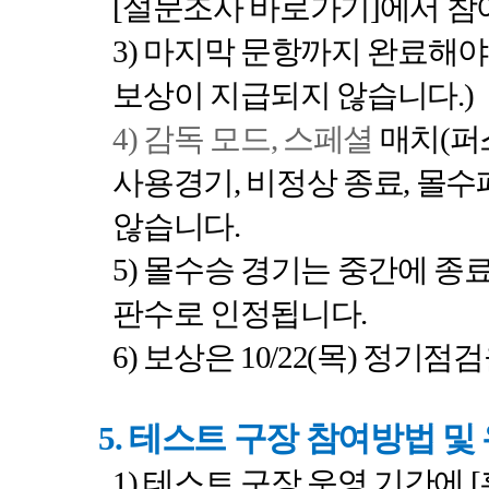
[
설문조사 바로가기
]
에서 참
3)
마지막 문항까지 완료해야
보상이 지급되지 않습니다
.)
4)
감독 모드
,
스페셜
매치
(
퍼
사용경기
,
비정상 종료
,
몰수
않습니다
.
5)
몰수승 경기는 중간에 종
판수로 인정됩니다
.
6)
보상은
10/22(
목
)
정기점검
5.
테스트 구장 참여방법 및
1)
테스트 구장 운영 기간에
[