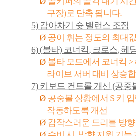
Ø
골키퍼의 골킥 대기 시
구장
)
로 단축 됩니다
.
5)
감아차기 슛 밸런스 조정
Ø
공이 휘는 정도의 최대값
6) (
볼타
)
코너킥
,
크로스
,
헤딩
Ø
볼타 모드에서 코너킥
>
라이브 서버 대비 상승
7)
키보드 컨트롤 개선
(
공중볼
Ø
공중볼 상황에서
S
키 입
작동하도록 개선
Ø
갑작스러운 드리블 방향
Ø
수비 시
,
방향 지원 기능