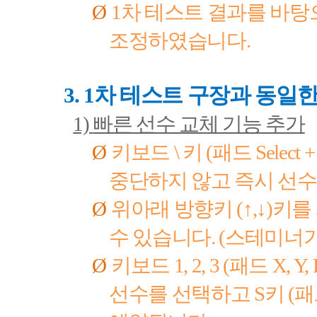
Ø
1
차 테스트 결과를 바탕
조정하였습니다
.
3. 1
차 테스트 구장과 동일한
1)
빠른 선수 교체 기능 추가
Ø
키보드
\
키
(
패드
Select +
중단하지 않고 즉시 선수
Ø
위아래 방향키
(
↑
,
↓
)
키를
수 있습니다
. (
스테미너가
Ø
키보드
1, 2, 3 (
패드
X, Y,
선수를 선택하고
S
키
(
패