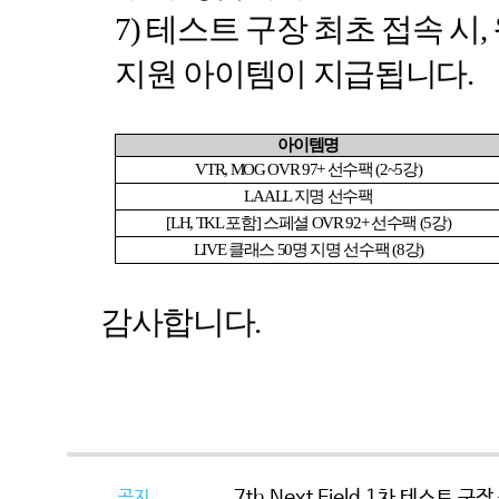
7)
테스트 구장 최초 접속 시
,
지원 아이템이 지급됩니다
.
아이템명
VTR, MOG OVR 97+
선수팩
(2~5
강
)
LA ALL
지명 선수팩
[LH, TKL
포함
]
스페셜
OVR 92+
선수팩
(5
강
)
LIVE
클래스
50
명 지명 선수팩
(8
강
)
감사합니다
.
공지
7th Next Field 1차 테스트 구