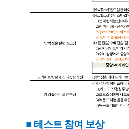
- [New Tactic] ‘
빌드업 플레
- [New Tactic] ‘
수비 스타일
’
1)
맨 마킹하는 선수에게
2)
맨 마킹하는 선수와의
※
[New Tactic] ‘
수비 스
※ 압박 전술 활용 사
- [
빠른 전술
]
수비 전술
‘
팀
압박 전술 밸런스 조정
1)
전반적인 압박의 거
2)
수비 상황에서 중앙
※ 중앙
MF : CDM,LD
중앙
MF
가 라인
드라이브 땅볼 패스 타겟팅 개선
-
컷백 상황에서 드라이브 
-
아래
4
가지 게임 플레이
1) (
키보드 조작
)
침투 방
게임 플레이 오류 수정
2)
크로스 상황에서 크
3)
녹온 드리블 발동 후
4)
녹온 드리블이 아군 
■
테스트 참여 보상