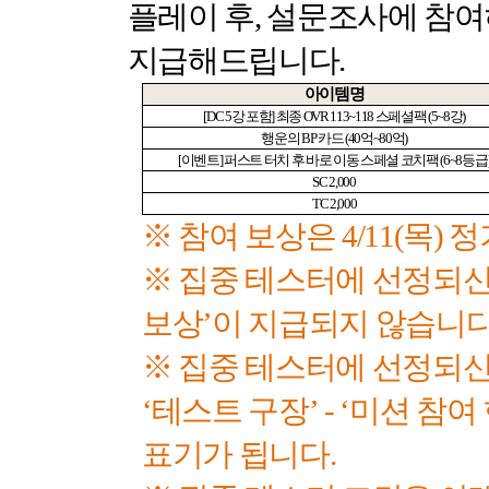
플레이 후
,
설문조사에 참여
지급해드립니다
.
아이템명
[DC 5
강 포함
]
최종
OVR 113~118
스페셜팩
(5~8
강
)
행운의
BP
카드
(40
억
~80
억
)
[
이벤트
]
퍼스트 터치 후 바로 이동 스페셜 코치팩
(6~8
등급
SC 2,000
TC 2,000
※ 참여 보상은
4/11(
목
)
정
※ 집중 테스터에 선정되신
보상’이 지급되지 않습니
※ 집중 테스터에 선정되
‘테스트 구장’
-
‘미션 참여
표기가 됩니다
.