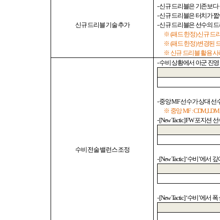
-
신규 드리블은 기존보다
-
신규 드리블은 터치가 짧
신규
드리블 기술 추가
-
신규 드리블은 선수의 
※
(
패드 한정
)
신규 드
※
(
패드 한정
)
변경된 
※ 신규 드리블 활용 
-
수비 상황에서 아군 진영
-
중앙
MF
선수가 상대 선
※ 중앙
MF : CDM,LD
- [New Tactic] FW
포지션 
수비 전술 밸런스 조정
- [New Tactic] ‘
수비
’
에서 깊
- [New Tactic] ‘
수비
’
에서 폭