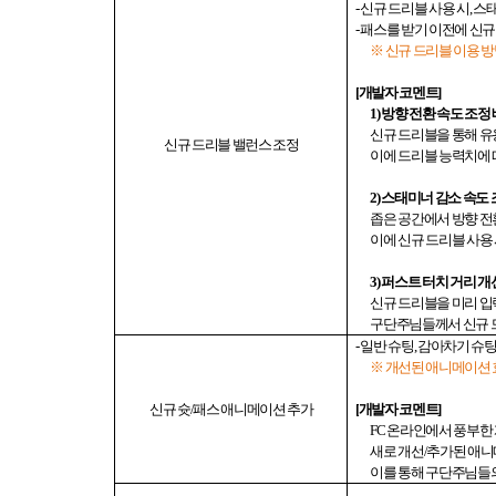
-
신규 드리블 사용 시
,
스태
-
패스를 받기 이전에 신규
※ 신규 드리블 이용 
[
개발자 코멘트
]
1)
방향 전환 속도 조정
신규 드리블을 통해 
신규
드리블 밸런스 조정
이에 드리블 능력치에 
2)
스태미너 감소 속도 
좁은 공간에서 방향 
이에 신규 드리블 사용
3)
퍼스트 터치 거리 개
신규 드리블을 미리 입
구단주님들께서 신규 
-
일반 슈팅
,
감아차기 슈
※ 개선된 애니메이션 
신규 슛
/
패스 애니메이션 추가
[
개발자 코멘트
]
FC
온라인에서 풍부한 
새로 개선
/
추가된 애니
이를 통해 구단주님들