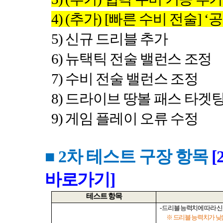
4) (
추가
) [
빠른 수비 전술
] ‘
공
5)
신규 드리블 추가
6)
뉴택틱 전술 밸런스 조정
7)
수비 전술 밸런스 조정
8)
드라이브 땅볼 패스 타겟팅
9)
게임 플레이 오류 수정
■ 2
차 테스트 구장 항목
[
바로가기]
테스트 항목
-
드리블 능력치에 따라 신
※ 드리블 능력치가 낮