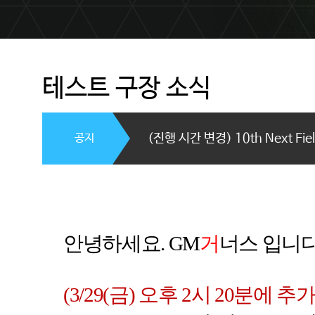
테스트 구장 소식
공지
(진행 시간 변경) 10th Next F
안녕하세요
. GM
거
너스 입니
(3/29(
금
)
오후 2시
20
분에 추