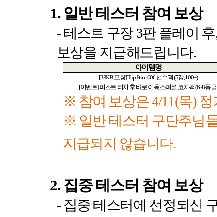
1.
일반 테스터 참여 보상
-
테스트 구장
3
판 플레이 후
보상을 지급해드립니다
.
아이템명
[23KB
포함
] Top Price 600
선수팩
(5
강
, 100+)
[
이벤트
]
퍼스트 터치 후 바로 이동 스페셜 코치팩
(6~8
등급
※ 참여 보상은
4/11(
목
)
정
※ 일반 테스터 구단주님
지급되지 않습니다
.
2.
집중 테스터 참여 보상
-
집중 테스터에 선정되신 