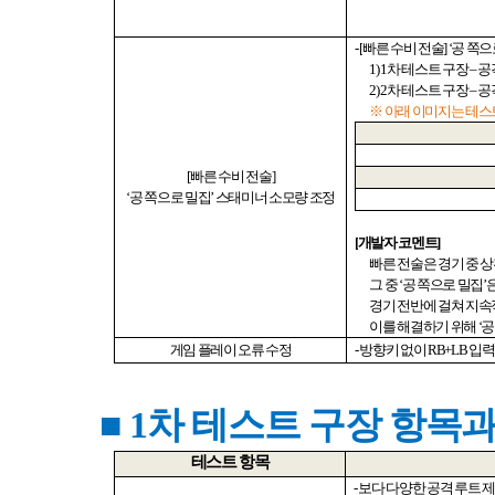
- [
빠른 수비 전술
] ‘
공 쪽으
1) 1
차 테스트 구장
–
공
2) 2
차 테스트 구장
–
공
※ 아래 이미지는 테스
[
빠른 수비 전술
]
‘
공 쪽으로 밀집
’
스태미너 소모량 조정
[
개발자 코멘트
]
빠른 전술은 경기 중 
그 중
‘
공 쪽으로 밀집
’
경기 전반에 걸쳐 지속
이를 해결하기 위해
‘
공
게임 플레이 오류 수정
-
방향키 없이
RB+LB
입력
■ 1
차 테스트 구장 항목과
테스트 항목
-
보다 다양한 공격 루트 