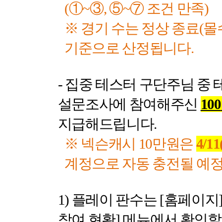
(
①
~
③
,
⑤
~
⑦ 조건 만족
)
※ 경기 수는 정상 종료
(
몰
기준으로 산정됩니다
.
-
집중 테스터 구단주님 중 
설문조사에 참여해주신
100
지급해드립니다
.
※ 넥슨캐시
10
만원은
4/11
계정으로 자동 충전될 예
1)
플레이 판수는
[
홈페이지
참여 현황
]
메뉴에서 확인할