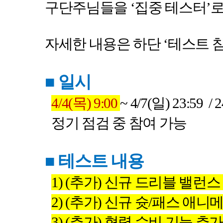
구단주님들을
‘
집중 테스터
’
로
자세한 내용은 하단
‘
테스트 
■
일시
4/4(
목
) 9:00
~ 4/7(
일
) 23:59
/ 
정기 점검 중 참여 가능
■
테스트 내용
1) (
추가
)
신규 드리블 밸런스
2) (
추가
)
신규 슛
/
패스 애니메
3) (
추가
)
협력 수비 기능 추