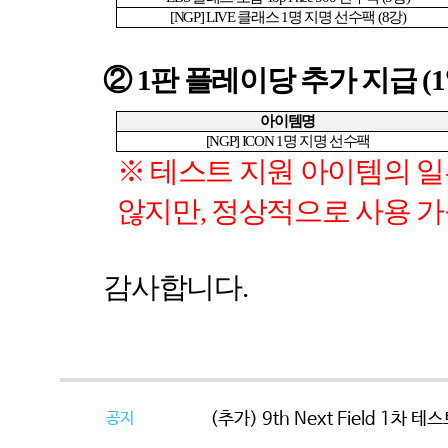
[NGP] LIVE
클래스
1
명 지명 선수팩
(8
강
)
②
1
판 플레이당 추가 지급
(1
아이템명
[NGP] ICON 1
명 지명 선수팩
※ 테스트 지원 아이템의 
않지만
,
정상적으로 사용 가
감사합니다
.
공지
(추가) 9th Next Field 1차 