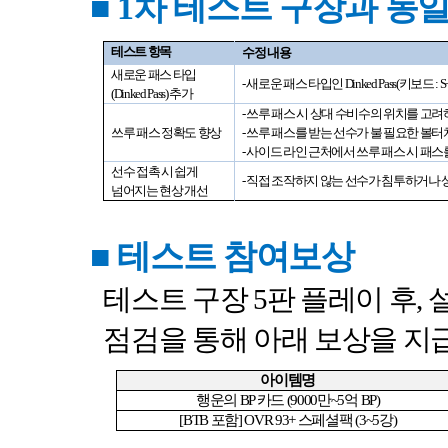
■
1
차 테스트 구장과 동
테스트 항목
수정 내용
새로운 패스 타입
-
새로운 패스 타입인
Dinked Pass(
키보드
: S
(Dinked Pass)
추가
-
쓰루 패스 시 상대 수비수의 위치를 고
쓰루 패스 정확도 향상
-
쓰루 패스를 받는 선수가 불 필요한 볼
-
사이드 라인 근처에서 쓰루 패스 시 패
선수 접촉 시 쉽게
-
직접 조작하지 않는 선수가 침투하거나 
넘어지는 현상 개선
■
테스트 참여보상
테스트 구장
5
판 플레이 후
,
점검을 통해 아래 보상을 
아이템명
행운의
BP
카드
(9000
만
~5
억
BP)
[BTB
포함
] OVR 93+
스페셜팩
(3~5
강
)