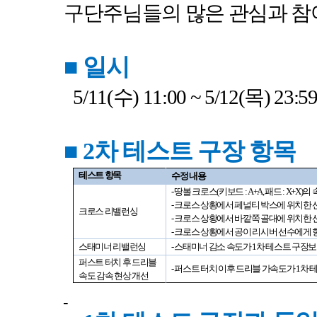
구단주님들의 많은 관심과 참
■
일시
5/11(
수
) 11:00 ~ 5/12(
목
) 23:5
■
2
차 테스트 구장 항목
테스트 항목
수정 내용
-
땅볼 크로스
(
키보드
: A+A,
패드
: X+X)
의 
-
크로스 상황에서 페널티 박스에 위치한
크로스 리밸런싱
-
크로스 상황에서 바깥쪽 골대에 위치한 
-
크로스 상황에서 공이 리시버 선수에게 
스태미너 리밸런싱
-
스태미너 감소 속도가
1
차 테스트 구장
퍼스트 터치 후 드리블
-
퍼스트 터치 이후 드리블 가속도가
1
차 
속도 감속 현상 개선