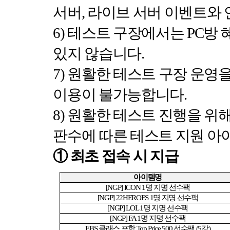
서버
,
라이브 서버 이벤트와
6)
테스트 구장에서는
PC
방 
있지 않습니다
.
7)
원활한 테스트 구장 운영
이용이 불가능합니다
.
8)
원활한 테스트 진행을 위해
판수에 따른 테스트 지원 아
①
최초 접속 시 지급
아이템명
[NGP] ICON 1
명 지명 선수팩
[NGP] 22HEROES 1
명 지명 선수팩
[NGP] LOL 1
명 지명 선수팩
[NGP] FA 1
명 지명 선수팩
EBS
클래스 포함
Top Price 500
선수팩
(5
강
)