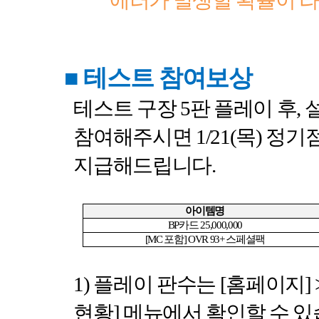
에러가 발생할 확률이 
■
테스트 참여보상
테스트 구장
5
판 플레이 후
,
참여해주시면
1/21(
목
)
정기점
지급해드립니다
.
아이템명
BP
카드
25,000,000
[MC
포함
] OVR 93+
스페셜팩
1)
플레이 판수는
[
홈페이지
] 
현황
]
메뉴에서 확인할 수 