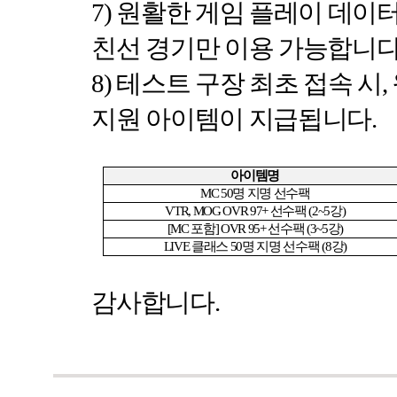
7)
원활한 게임 플레이 데이
친선 경기만 이용 가능합니
8)
테스트 구장 최초 접속 시
,
지원 아이템이 지급됩니다
.
아이템명
MC 50
명 지명 선수팩
VTR, MOG OVR 97+
선수팩
(2~5
강
)
[MC
포함
] OVR 95+
선수팩
(3~5
강
)
LIVE
클래스
50
명 지명 선수팩
(8
강
)
감사합니다
.