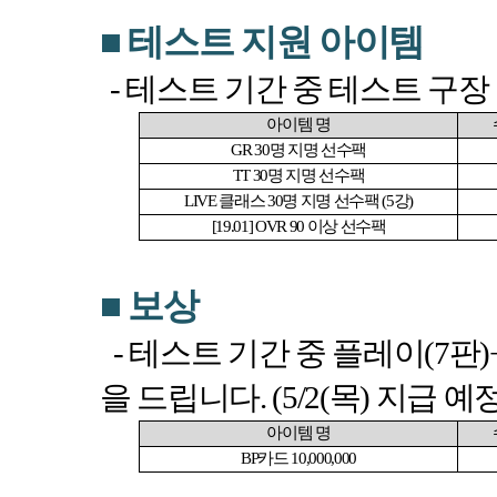
■
테스트 지원 아이템
-
테스트 기간 중 테스트 구장
아이템 명
GR 30
명 지명 선수팩
TT 30
명 지명 선수팩
LIVE
클래스
30
명 지명 선수팩
(5
강
)
[19.01] OVR 90
이상 선수팩
■
보상
-
테스트 기간 중 플레이
(7
판
)
을 드립니다
. (5/2(
목
)
지급 예
아이템 명
BP
카드
10,000,000