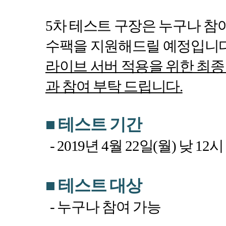
5
차 테스트 구장은 누구나 참
수팩을 지원해드릴 예정입니
라이브 서버 적용을 위한 최종
과 참여 부탁 드립니다
.
■
테스트 기간
- 2019
년
4
월
22
일
(
월
)
낮
12
■
테스트 대상
-
누구나 참여 가능