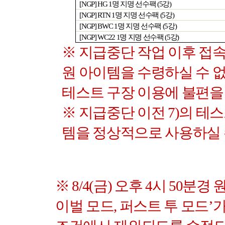
[NGP] HG 1
명 지명 선수팩
(5
강
)
[NGP] RTN 1
명 지명 선수팩
(5
강
)
[NGP] BWC 1
명 지명 선수팩
(5
강
)
[NGP] WC22 1
명 지명 선수팩
(5
강
)
※ 지급중단 작업 이후 
원 아이템을 수령하실 수 
테스트 구장 이용에 불편을
※ 지급중단 이전
7)
의 테스
템을 정상적으로 사용하실
※
8/4(
금
)
오후
4
시
50
분경 
이벌 모드
,
퍼스트 투 모드
’
가