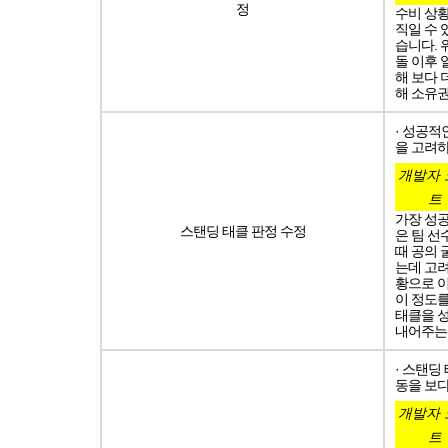
정
수비 상
직일 수 
습니다. 
돌 이후 
해 보다 
해 소유권
· 성공적
을 고려
개발자 
트
가장 성공
스탠딩 태클 판정 수정
은 팀 선
때 공의 
는데 고려
황으로 
이 정도
태클을 
내어주는 
· 스탠딩
동을 보다
개발자 
트