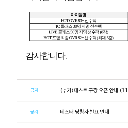
아이템명
HOT OVR 93+
선수팩
TC
클래스
30
명 지명 선수팩
LIVE
클래스
50
명 지명 선수팩
(8
강
)
HOT
포함 최종
OVR 92+
선수팩
(
최대
3
강
)
감사합니다
.
공지
(추가)테스트 구장 오픈 안내 (11/
공지
테스터 당첨자 발표 안내