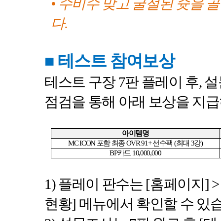
• 수비수 맞고 굴절된 슛을
다
.
■
테스트 참여보상
테스트 구장
7
판 플레이 후
,
설
점검을 통해 아래 보상을 지
아이템명
MC ICON
포함 최종
OVR 91+
선수팩
(
최대
3
강
)
BP
카드
10,000,000
1)
플레이 판수는
[
홈페이지
] >
현황
]
메뉴에서 확인할 수 있