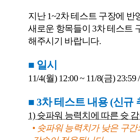
지난
1~2
차 테스트 구장에 반
새로운 항목들이
3
차 테스트 
해주시기 바랍니다
.
■
일시
11/4(
월
) 12:00 ~ 11/8(
금
) 23:59 
■ 3
차 테스트 내용
(
신규 
1)
슛파워 능력치에 따른 슛 감
• 슛파워 능력치가 낮은 구