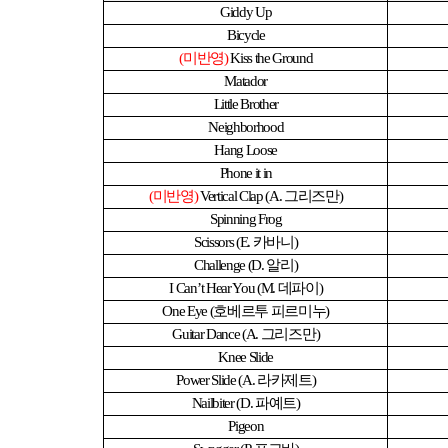
Giddy Up
Bicycle
(
미반영
)
Kiss the Ground
Matador
Little Brother
Neighborhood
Hang Loose
Phone it in
(
미반영
)
Vertical Clap (A.
그리즈만
)
Spinning Frog
Scissors (E.
카바니
)
Challenge (D.
알리
)
I Can
’
t Hear You (M.
데파이
)
One Eye (
호베르투 피르미누
)
Guitar Dance (A.
그리즈만
)
Knee Slide
Power Slide (A.
라카제트
)
Nailbiter (D.
파예트
)
Pigeon