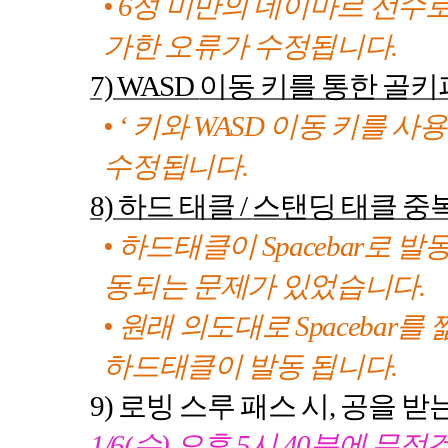
•
6
성 미만의 네이마르 선수로
가한 오류가 수정됩니다
.
7) WASD
이동 키를 통한 골키
•
‘
키와
WASD
이동 키를 사용
수정됩니다
.
8)
하드 태클
/
스탠딩 태클 중복
• 하드태클이
Spacebar
로 발
동되는 문제가 있었습니다
.
• 원래 의도대로
Spacebar
를 
하드태클이 발동 됩니다
.
9)
로빙 스루 패스 시
,
공을 받
1/6(
수
)
오후
5
시
40
분에 무점