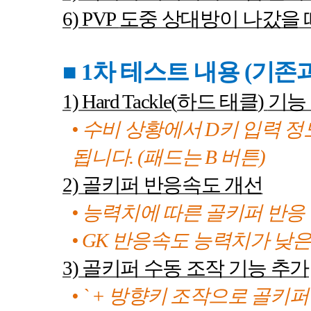
6) PVP
도중 상대방이 나갔을 
■ 1
차 테스트 내용
(
기존과
1) Hard Tackle(
하드 태클
)
기능
• 수비 상황에서
D
키 입력 정
됩니다
. (
패드는
B
버튼
)
2)
골키퍼 반응속도 개선
• 능력치에 따른 골키퍼 반
•
GK
반응속도 능력치가 낮은
3)
골키퍼 수동 조작 기능 추가
•
` +
방향키 조작으로 골키퍼