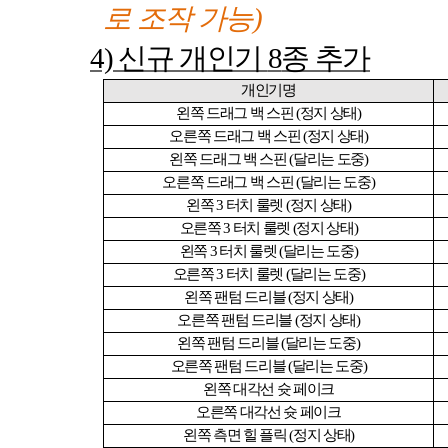
로 조작 가능
)
4)
신규 개인기
8
종 추가
개인기명
왼쪽 드래그 백 스핀
(
정지 상태
)
오른쪽 드래그 백 스핀
(
정지 상태
)
왼쪽 드래그 백 스핀
(
달리는 도중
)
오른쪽 드래그 백 스핀
(
달리는 도중
)
왼쪽
3
터치 룰렛
(
정지 상태
)
오른쪽
3
터치 룰렛
(
정지 상태
)
왼쪽
3
터치 룰렛
(
달리는 도중
)
오른쪽
3
터치 룰렛
(
달리는 도중
)
왼쪽 팬텀 드리블
(
정지 상태
)
오른쪽 팬텀 드리블
(
정지 상태
)
왼쪽 팬텀 드리블
(
달리는 도중
)
오른쪽 팬텀 드리블
(
달리는 도중
)
왼쪽 대각선 슛 페이크
오른쪽 대각선 슛 페이크
왼쪽 측면 힐 플릭
(
정지 상태
)