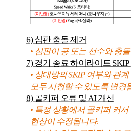
Swagger (P.
포그바
)
Speed Walk (S.
움티티
)
(
미반영
)
호나우지뉴 세레머니
(
호나우지뉴
)
(
미반영
)
Yoga (M.
살라
)
6)
심판 충돌 제거
• 심판이 공 또는 선수와 
7)
경기 종료 하이라이트
SKIP
• 상대방의
SKIP
여부와 관계 
모두 시청할 수 있도록 변경
8)
골키퍼 오류 및
AI
개선
• 특정 상황에서 골키퍼 커
현상이 수정됩니다
.