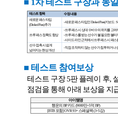
■
1
차 테스트 구장과 동
테스트 항목
수정 내용
새로운 패스 타입
-
새로운 패스 타입인
Dinked Pass(
키보드
: S
(Dinked Pass)
추가
-
쓰루 패스 시 상대 수비수의 위치를 고
쓰루 패스 정확도 향상
-
쓰루 패스를 받는 선수가 불 필요한 볼
-
사이드 라인 근처에서 쓰루 패스 시 패
선수 접촉 시 쉽게
-
직접 조작하지 않는 선수가 침투하거나 
넘어지는 현상 개선
■
테스트 참여보상
테스트 구장
5
판 플레이 후
,
점검을 통해 아래 보상을 
아이템명
행운의
BP
카드
(9000
만
~5
억
BP)
[BTB
포함
] OVR 93+
스페셜팩
(3~5
강
)