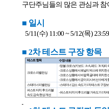
구단주님들의 많은 관심과 참
■
일시
5/11(
수
) 11:00 ~ 5/12(
목
) 23:5
■
2
차 테스트 구장 항목
테스트 항목
수정 내용
-
땅볼 크로스
(
키보드
: A+A,
패드
: X+X)
의 
-
크로스 상황에서 페널티 박스에 위치한
크로스 리밸런싱
-
크로스 상황에서 바깥쪽 골대에 위치한 
-
크로스 상황에서 공이 리시버 선수에게 
스태미너 리밸런싱
-
스태미너 감소 속도가
1
차 테스트 구장
퍼스트 터치 후 드리블
-
퍼스트 터치 이후 드리블 가속도가
1
차 
속도 감속 현상 개선