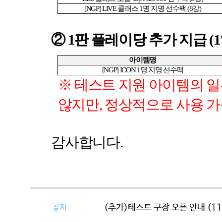
[NGP] LIVE
클래스
1
명 지명 선수팩
(8
강
)
②
1
판 플레이당 추가 지급
(1
아이템명
[NGP] ICON 1
명 지명 선수팩
※ 테스트 지원 아이템의 
않지만
,
정상적으로 사용 가
감사합니다
.
공지
(추가)테스트 구장 오픈 안내 (11/