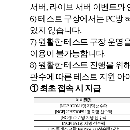
서버
,
라이브 서버 이벤트와
6)
테스트 구장에서는
PC
방 
있지 않습니다
.
7)
원활한 테스트 구장 운영
이용이 불가능합니다
.
8)
원활한 테스트 진행을 위해
판수에 따른 테스트 지원 아
①
최초 접속 시 지급
아이템명
[NGP] ICON 1
명 지명 선수팩
[NGP] 22HEROES 1
명 지명 선수팩
[NGP] LOL 1
명 지명 선수팩
[NGP] FA 1
명 지명 선수팩
EBS
클래스 포함
Top Price 500
선수팩
(5
강
)