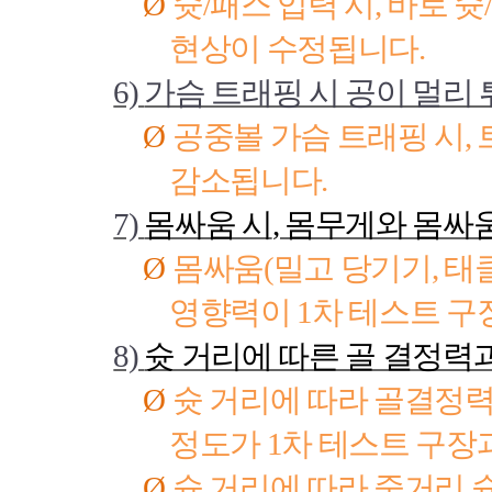
Ø
슛
/
패스 입력 시
,
바로 슛
/
현상이 수정됩니다
.
6)
가슴 트래핑 시 공이 멀리 
Ø
공중볼 가슴 트래핑 시
,
감소됩니다
.
7)
몸싸움 시
,
몸무게와 몸싸움
Ø
몸싸움
(
밀고 당기기
,
태
영향력이
1
차 테스트 
8)
슛 거리에 따른 골 결정력
Ø
슛 거리에 따라 골결정
정도가
1
차 테스트 구장
Ø
슛 거리에 따라 중거리 