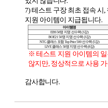
있지 않습니다
.
7)
테스트 구장 최초 접속 시
,
지원 아이템이 지급됩니다
.
아이템명
EBS 50
명 지명 선수팩
(3
강
)
BOE21 50
명 지명 선수팩
(3
강
)
NTG
클래스 포함
Top Price 500
선수팩
(5
강
)
LIVE
클래스
50
명 지명 선수팩
(8
강
)
※ 테스트 지원 아이템의 
않지만
,
정상적으로 사용 가
감사합니다
.