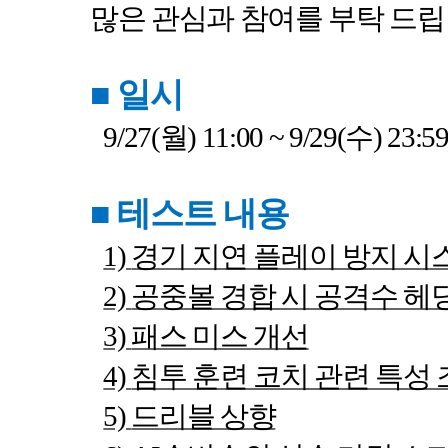
많은 관심과 참여를 부탁 드
■
일시
9/27(
월
) 11:00 ~ 9/29(
수
) 23:59
■
테스트 내용
1)
경기 지연 플레이 방지 시
2)
공중볼 경합 시 공격수 헤
3)
패스 미스 개선
4)
침투 훈련 코치 관련 특성
5)
드리블 상향