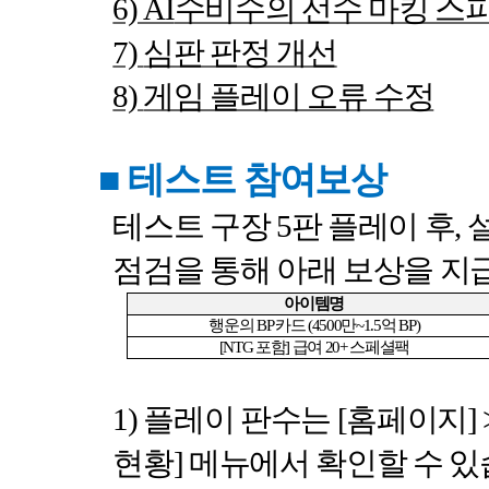
6) AI
수비수의 선수 마킹 스
7)
심판 판정 개선
8)
게임 플레이 오류 수정
■
테스트 참여보상
테스트 구장
5
판 플레이 후
,
점검을 통해 아래 보상을 
아이템명
행운의
BP
카드
(4500
만
~1.5
억
BP)
[NTG
포함
]
급여
20+
스페셜팩
1)
플레이 판수는
[
홈페이지
] 
현황
]
메뉴에서 확인할 수 