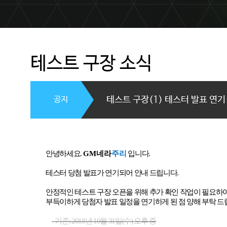
테스트 구장 소식
공지
테스트 구장(1) 테스터 발표 연기(
안녕하세요
.
GM
네라
주리
입니다
.
테스터 당첨 발표가 연기되어 안내 드립니다
.
안정적인 테스트 구장 오픈을 위해 추가 확인 작업이 필요하
부득이하게 당첨자 발표 일정을 연기하게 된 점 양해 부탁 
-
기존
: 2018
년
10
월
31
일
(
수
)
오후 중