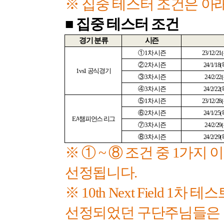
※ 집중 테스터 조건은 아
■
집중 테스터 조건
경기 분류
시즌
①
1
차 시즌
23/12/21(
②
2
차 시즌
24/1/18(
1vs1
공식경기
③
3
차 시즌
24/2/22(
④
3
차 시즌
24/2/22(
⑤
1
차 시즌
23/12/28(
⑥
2
차 시즌
24/1/25(
EA
챔피언스 리그
⑦
3
차 시즌
24/2/29(
⑧
3
차 시즌
24/2/29(
※ ①
~
⑧ 조건 중
1
가지 이
선정됩니다
.
※
10th Next Field 1
차 테스
선정되었던 구단주님들은 