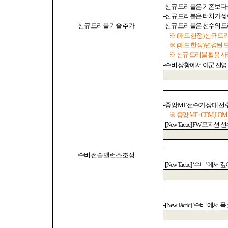
-
신규 드리블은 기존보다
-
신규 드리블은 터치가 짧
신규
드리블 기술 추가
-
신규 드리블은 선수의 
※
(
패드 한정
)
신규 드
※
(
패드 한정
)
변경된 
※ 신규 드리블 활용 
-
수비 상황에서 아군 진영
-
중앙
MF
선수가 상대 선
※ 중앙
MF : CDM,LD
- [New Tactic] FW
포지션 
수비 전술 밸런스 조정
- [New Tactic] ‘
수비
’
에서 깊
- [New Tactic] ‘
수비
’
에서 폭