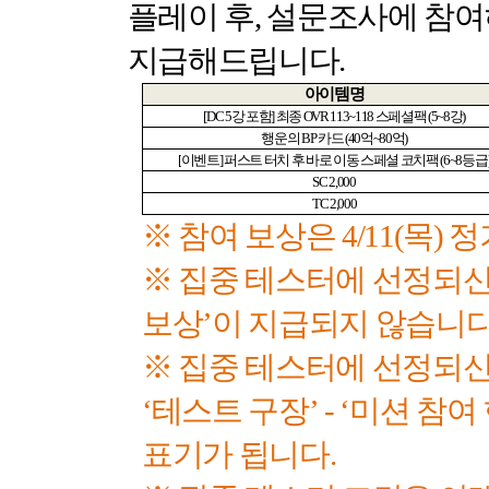
플레이 후
,
설문조사에 참여
지급해드립니다
.
아이템명
[DC 5
강 포함
]
최종
OVR 113~118
스페셜팩
(5~8
강
)
행운의
BP
카드
(40
억
~80
억
)
[
이벤트
]
퍼스트 터치 후 바로 이동 스페셜 코치팩
(6~8
등급
SC 2,000
TC 2,000
※ 참여 보상은
4/11(
목
)
정
※ 집중 테스터에 선정되신
보상’이 지급되지 않습니
※ 집중 테스터에 선정되
‘테스트 구장’
-
‘미션 참여
표기가 됩니다
.