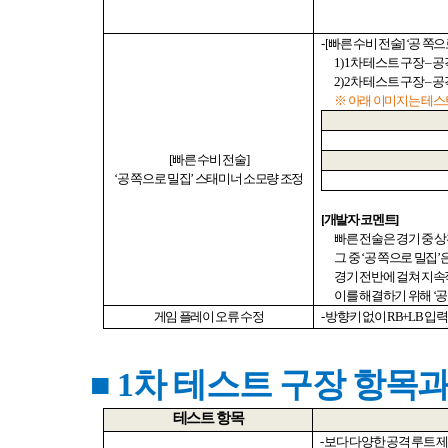
- [
빠른 수비 전술
] ‘
공 쪽으
1) 1
차 테스트 구장
–
공
2) 2
차 테스트 구장
–
공
※ 아래 이미지는 테스
[
빠른 수비 전술
]
‘
공 쪽으로 밀집
’
스태미너 소모량 조정
[
개발자 코멘트
]
빠른 전술은 경기 중 
그 중
‘
공 쪽으로 밀집
’
경기 전반에 걸쳐 지속
이를 해결하기 위해
‘
공
게임 플레이 오류 수정
-
방향키 없이
RB+LB
입력
■ 1
차 테스트 구장 항목과
테스트 항목
-
보다 다양한 공격 루트 