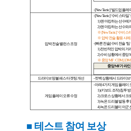
- [New Tactic] ‘
빌드업 플레
- [New Tactic] ‘
수비 스타일
’
1)
맨 마킹하는 선수에게
2)
맨 마킹하는 선수와의
※
[New Tactic] ‘
수비 스
※ 압박 전술 활용 사
- [
빠른 전술
]
수비 전술
‘
팀
압박 전술 밸런스 조정
1)
전반적인 압박의 거
2)
수비 상황에서 중앙
※ 중앙
MF : CDM,LD
중앙
MF
가 라인
드라이브 땅볼 패스 타겟팅 개선
-
컷백 상황에서 드라이브 
-
아래
4
가지 게임 플레이
1) (
키보드 조작
)
침투 방
게임 플레이 오류 수정
2)
크로스 상황에서 크
3)
녹온 드리블 발동 후
4)
녹온 드리블이 아군 
■
테스트 참여 보상