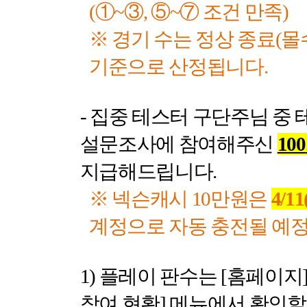
(
①
~
③
,
⑤
~
⑦ 조건 만족
)
※ 경기 수는 정상 종료
(
몰
기준으로 산정됩니다
.
-
집중 테스터 구단주님 중 
설문조사에 참여해주신
100
지급해드립니다
.
※ 넥슨캐시
10
만원은
4/11
계정으로 자동 충전될 예
1)
플레이 판수는
[
홈페이지
참여 현황
]
메뉴에서 확인할