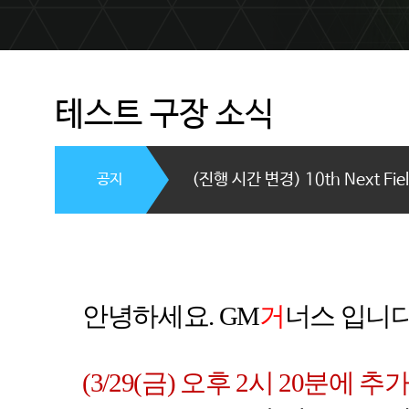
테스트 구장 소식
공지
(진행 시간 변경) 10th Next F
안녕하세요
. GM
거
너스 입니
(3/29(
금
)
오후 2시
20
분에 추