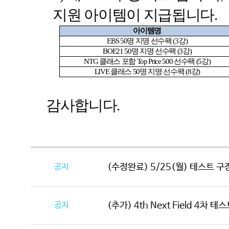
지원 아이템이 지급됩니다
.
아이템명
EBS 50
명 지명 선수팩
(3
강
)
BOE21 50
명 지명 선수팩
(3
강
)
NTG
클래스 포함
Top Price 500
선수팩
(5
강
)
LIVE
클래스
50
명 지명 선수팩
(8
강
)
감사합니다
.
공지
(수정완료) 5/25(월) 테스트 구
공지
(추가) 4th Next Field 4차 