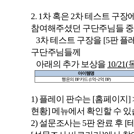
2. 1
차 혹은
2
차 테스트 구장
참여해주셨던 구단주님들 중
3
차 테스트 구장을
[5
판 플
구단주님들께
아래의 추가 보상을
10/21(
아이템명
행운의
BP
카드
(1
억
~2
억
BP)
1)
플레이 판수는
[
홈페이지
] 
현황
]
메뉴에서 확인할 수 
2)
설문조사는
5
판 완료 후
[