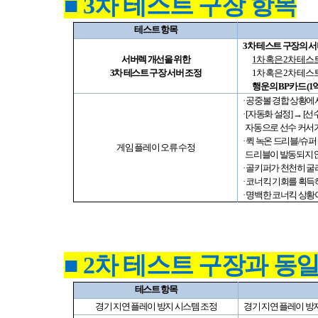
■ 3
차 테스트 구장 항목
테스트 항목
3
차 테스트 구장의 
서버렉 개선을 위한
1
차 혹은
2
차 테스
3
차 테스트 구장 서버 조정
1
차 혹은
2
차 테스
행운의
BP
카드
(1
· 공중볼 경합 상황
·
[
자동화 설정
]
→
[
선수
자동으로 선수 커서
· 퀵 녹온 드리블
/
슈퍼
게임 플레이 오류 수정
드리블이 발동되지 
· 골키퍼가 천천히 
· 코너킥 기회를 획
· 명백한 코너킥 
■ 2
차 테스트 구장과 동
테스트 항목
경기 지연 플레이 방지 시스템 조정
경기 지연 플레이 방