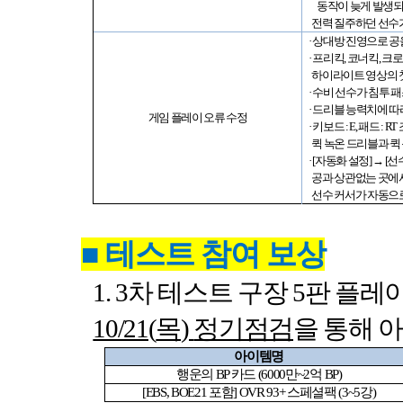
동작이 늦게 발생되
전력 질주하던 선수
· 상대방 진영으로 
· 프리킥
,
코너킥
,
크로
하이라이트 영상의 
· 수비 선수가 침투
· 드리블 능력치에 
게임 플레이 오류 수정
· 키보드
: E,
패드
: RT
퀵 녹온 드리블과 퀵
·
[
자동화 설정
]
→
[
선
공과 상관없는 곳에
선수 커서가 자동으
■
테스트 참여 보상
1. 3
차 테스트 구장
5
판 플레이
10/21(
목
)
정기점검
을 통해 
아이템명
행운의
BP
카드
(6000
만
~2
억
BP)
[EBS, BOE21
포함
] OVR 93+
스페셜팩
(3~5
강
)