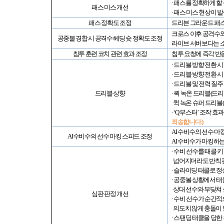
· 패스를 정확하게 
패스 미스 개선
· 패스 미스 현상이
패스 정확도 조정
드리븐 그라운드 패
크로스 이후 공격수와
공중볼 경합 시 공격수 헤딩 슛 정확도 조정
라이브 서버보다는 
침투 훈련 코치 관련 효과 조정
침투 요청에 즉각 반
· 드리블 방향 전환
· 드리블 방향 전환
· 드리블 및 전력 
드리블 상향
· 퀵 녹온 드리블
(
드리
퀵 녹온 슈퍼 드리블
(
·
‘Q
부스터
’
조작 효과
죄송합니다
.)
AI
수비수의 선수 마
AI
수비수의 선수 마킹 스피드 조정
AI
수비수가 마킹하는
· 수비 선수를 태클
넘어지더라도 반칙 
· 슬라이딩 태클로 
· 공중볼 상황에서 
상대 선수와 부딪쳐
심판 판정 개선
· 수비 선수가 순간
의도치 않게 충돌이
· 스탠딩 태클을 당