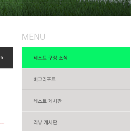
MENU
26
___