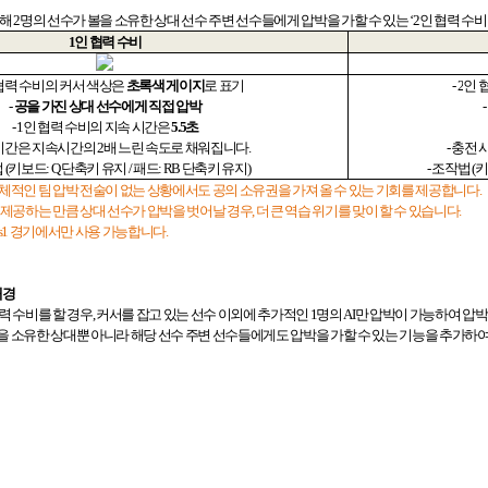
위해
2
명의 선수가 볼을 소유한 상대 선수 주변 선수들에게 압박을 가할 수 있는
‘2
인 협력 수비
1
인 협력 수비
협력 수비의 커서 색상은
초록색 게이지
로 표기
- 2
인 
-
공을 가진 상대 선수에게 직접 압박
-
- 1
인 협력 수비의 지속 시간은
5.5
초
시간은 지속시간의
2
배 느린 속도로 채워집니다
.
-
충전 
법
(
키보드
: Q
단축키 유지
/
패드
: RB
단축키 유지
)
-
조작법
(
키
전체적인 팀 압박 전술이 없는 상황에서도 공의 소유권을 가져 올 수 있는 기회를 제공합니다
.
 제공하는 만큼 상대 선수가 압박을 벗어날 경우
,
더 큰 역습 위기를 맞이 할 수 있습니다
.
s1
경기에서만 사용 가능합니다
.
배경
력 수비를 할 경우
,
커서를 잡고 있는 선수 이외에 추가적인
1
명의
AI
만 압박이 가능하여 압
을 소유한 상대뿐 아니라 해당 선수 주변 선수들에게도 압박을 가할 수 있는 기능을 추가