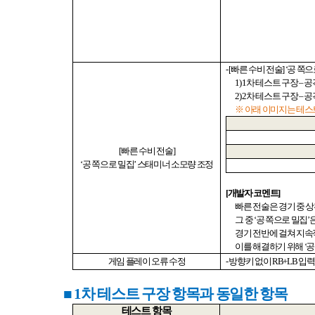
- [
빠른 수비 전술
] ‘
공 쪽으
1) 1
차 테스트 구장
–
공
2) 2
차 테스트 구장
–
공
※ 아래 이미지는 테스
[
빠른 수비 전술
]
‘
공 쪽으로 밀집
’
스태미너 소모량 조정
[
개발자 코멘트
]
빠른 전술은 경기 중 
그 중
‘
공 쪽으로 밀집
’
경기 전반에 걸쳐 지속
이를 해결하기 위해
‘
공
게임 플레이 오류 수정
-
방향키 없이
RB+LB
입력
■ 1
차 테스트 구장 항목과 동일한 항목
테스트 항목