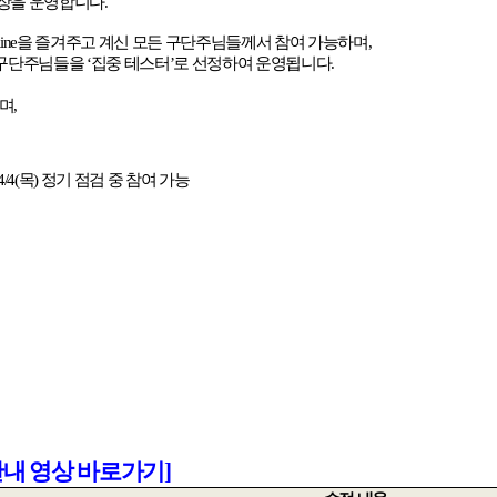
구장을 운영합니다
.
ine
을 즐겨주고 계신 모든 구단주님들께서 참여 가능하며
,
 구단주님들을
‘
집중 테스터
’
로 선정하여 운영됩니다
.
으며
,
4/4(
목
)
정기 점검 중 참여 가능
안내
영상
바로가기]