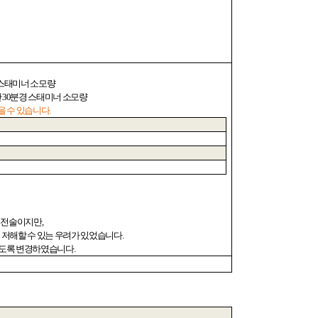
스태미너 소모량
반
30
분경 스태미너 소모량
을 수 있습니다
.
는 전술이지만
,
 저해할 수 있는 우려가 있었습니다
.
 있도록 변경하였습니다
.