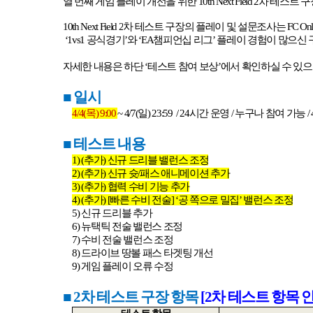
열 번째 게임 플레이 개선을 위한
10th Next Field 2
차 테스트 
10th Next Field 2
차 테스트 구장의 플레이 및 설문조사는
FC Onl
‘1vs1
공식경기
’
와
‘EA
챔피언십 리그
’
플레이 경험이 많으신
자세한 내용은 하단
‘
테스트 참여 보상
’
에서 확인하실 수 있
■
일시
4/4(
목
) 9:00
~ 4/7(
일
) 23:59
/ 24
시간 운영
/
누구나 참여 가능
/ 
■
테스트 내용
1) (
추가
)
신규 드리블 밸런스 조정
2) (
추가
)
신규 슛
/
패스 애니메이션 추가
3) (
추가
)
협력 수비 기능 추가
4) (
추가
) [
빠른 수비 전술
] ‘
공 쪽으로 밀집
’
밸런스 조정
5)
신규 드리블 추가
6)
뉴택틱 전술 밸런스 조정
7)
수비 전술 밸런스 조정
8)
드라이브 땅볼 패스 타겟팅 개선
9)
게임 플레이 오류 수정
■ 2
차 테스트 구장 항목
[2
차
테스트
항목