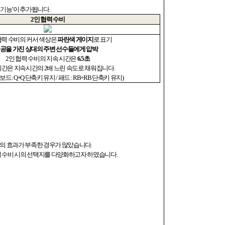
 기능
’
이 추가됩니다
.
2
인 협력 수비
협력 수비의 커서 색상은
파란색 게이지
로 표기
공을 가진 상대의 주변 선수들에게 압박
2
인 협력 수비의 지속 시간은
6.5
초
시간은 지속시간의
2
배 느린 속도로 채워집니다
.
보드
: Q+Q
단축키 유지
/
패드
: RB+RB
단축키 유지
)
박의 효과가 부족한 경우가 많았습니다
.
하여 수비 시의 선택지를 다양화하고자 하였습니다
.