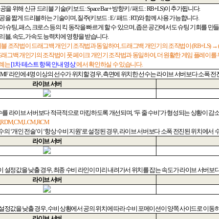
제공을 위해 신규 드리블 기술
(
키보드
: Space Bar +
방향키
/
패드
: RB+LS)
이
추가됩니다
.
 공을 짧게 드리블하는 기술이며
,
질주
(
키보드
: E /
패드
: RT)
와 함께 사용 가능합니다
.
아 슈팅
,
패스
,
크로스 등의 킥 동작을 빠르게 할 수 있으며
,
좁은 공간에서도 슈팅 기회를 만들
드리블
,
속도
,
가속도 능력치에 영향을 받습니다
.
리블 조작법이 드래그백 개인기 조작법과 동일하여
,
드래그백 개인기의 조작법이
(RB+LS)
→
드래그백 개인기의 조작법이 풋 페이크 개인기 조작법과 동일하여
,
더 원활한 게임 플레이를
사례는
[1
차
테스트
항목
안내
영상]
에서 확인하실 수 있습니다
.
MF
라인에
4
명 이상의 선수가 위치할 경우
,
측면에 위치한 선수는 라이브 서버보다 소폭 전
라이브 서버
수를 라이브 서버보다 적극적으로 마킹하도록 개선되며
, ‘
두 줄 수비
’
가 형성되는 상황이 감
M,RDM,CM,LCM,RCM
선수의
‘
개인 전술
’
이
‘
항상 수비 지원
’
로 설정된 경우
,
라이브 서버보다 소폭 전진된 위치에서 
라이브 서버
이 설정값을 낮출 경우
,
최종 수비 라인이 미리 내려가서 위치를 잡는 속도가 라이브 서버보
라이브 서버
 설정값을 낮출 경우
,
수비 상황에서 공의 위치에 따라 수비 포메이션이 양쪽 사이드로 이동
라이브 서버