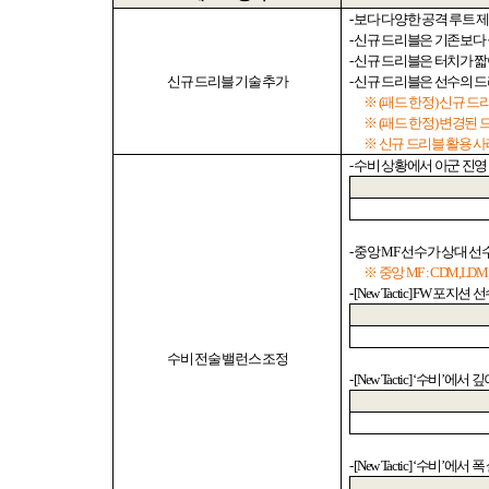
-
보다 다양한 공격 루트 
-
신규 드리블은 기존보다
-
신규 드리블은 터치가 짧
신규
드리블 기술 추가
-
신규 드리블은 선수의 
※
(
패드 한정
)
신규 드
※
(
패드 한정
)
변경된 
※ 신규 드리블 활용 
-
수비 상황에서 아군 진영
-
중앙
MF
선수가 상대 선
※ 중앙
MF : CDM,LD
- [New Tactic] FW
포지션 
수비 전술 밸런스 조정
- [New Tactic] ‘
수비
’
에서 깊
- [New Tactic] ‘
수비
’
에서 폭