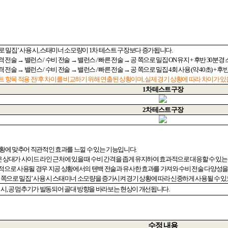
로 밀집
’
사용 시
,
스태미너 소모량이
1
차 테스트 구장보다 증가됩니다
.
격 전술 → 밸런스
/
수비 전술 → 밸런스
/
빠른 전술 → 공 쪽으로 밀집
ON
유지
+
후반
30
분경 
격 전술 → 밸런스
/
수비 전술 → 밸런스
/
빠른 전술 → 공 쪽으로 밀집
4
회 사용
(
약
40
초
) +
후
트 항목 적용 전
/
후 차이를 비교하기 위해 연출된 상황이며
,
실제 경기 상황에 따라 차이가 있
1
차 테스트 구장
2
차 테스트 구장
상황에 맞추어 직관적인 효과를 느낄 수 있는 기능입니다
.
은 상대가 사이드 라인 근처에 있을 때 수비 간격을 좁게 유지하여 효과적으로 대응할 수 있
적으로 사용될 경우 지공 상황에서의 텐백 전술과 유사한 효과를 가져와 수비 전술 다양성을
 쪽으로 밀집
’
사용 시 스태미너 소모량을 증가시켜 경기 상황에 따라 신중하게 사용될 수
 시
,
공 멈추기가 발동되어 골대 방향을 바라보는 현상이 개선됩니다
.
수정 내용