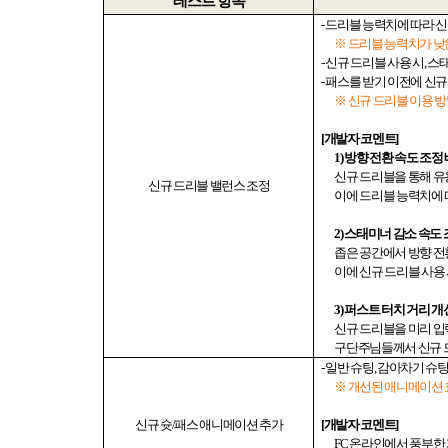
테스트 항목
-
드리블 능력치에 따라 신
※ 드리블 능력치가 낮
-
신규 드리블 사용 시
,
스태
-
패스를 받기 이전에 신규
※ 신규 드리블 이용 
[
개발자 코멘트
]
1)
방향 전환 속도 조정
신규 드리블을 통해 
신규
드리블 밸런스 조정
이에 드리블 능력치에 
2)
스태미너 감소 속도 
좁은 공간에서 방향 
이에 신규 드리블 사용
3)
퍼스트 터치 거리 개
신규 드리블을 미리 입
구단주님들께서 신규 
-
일반 슈팅
,
감아차기 슈
※ 개선된 애니메이션 
신규 슛
/
패스 애니메이션 추가
[
개발자 코멘트
]
FC
온라인에서 풍부한 