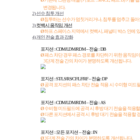
Ø
기존에 스탠딩 태클
(
키보드
: SPACE,
패드
: B)
키를 길
변경됩니다
.
2)
선수 침투 개선
Ø
침투하는 선수가 멈칫거리거나
,
침투를 멈추고 돌아
3)
컷백시 움직임 개선
Ø
하프 스페이스 지역에서 컷백시
,
패널티 박스 안에 
4)
개인 전술 효과 강화
포지션
: CDM/LDM/RDM –
전술
: DB
Ø
패스 차단 경우 패스 경로를 차단하기 위한 움직임
3
단계 전술 간의 차이가 분명하도록 개선됩니다
.
포지션
: ST/LS/RS/CF/LF/RF –
전술
: DP
Ø
공격 포지션의 패스 차단 전술 적용 시 수미형 미
포지션
: CDM/LDM/RDM –
전술
: AS
Ø
수비형 미드필드에 공격 시 후방 대기 전술을 적용
Ø
다른 포지션에서 공격 시 후방 대기 전술을 적용할
포지션
:
모든 포지션
–
전술
: IN
Ø
3
단계 전술 간의 차이가 분명하도록 개선됩니다
.