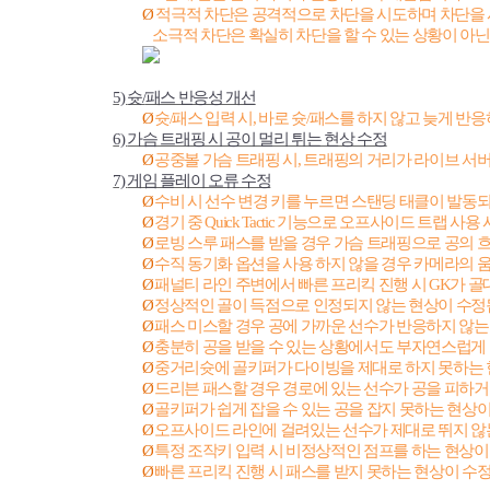
Ø
적극적 차단은 공격적으로 차단을 시도하며 차단을 
소극적 차단은 확실히 차단을 할 수 있는 상황이 아
5)
슛
/
패스 반응성 개선
Ø
슛
/
패스 입력 시
,
바로 슛
/
패스를 하지 않고 늦게 반
6)
가슴 트래핑 시 공이 멀리 튀는 현상 수정
Ø
공중볼 가슴 트래핑 시
,
트래핑의 거리가 라이브 서
7)
게임 플레이 오류 수정
Ø
수비 시 선수 변경 키를 누르면 스탠딩 태클이 발동
Ø
경기 중
Quick Tactic
기능으로 오프사이드 트랩 사용 
Ø
로빙 스루 패스를 받을 경우 가슴 트래핑으로 공의 
Ø
수직 동기화 옵션을 사용 하지 않을 경우 카메라의
Ø
패널티 라인 주변에서 빠른 프리킥 진행 시
GK
가 골
Ø
정상적인 골이 득점으로 인정되지 않는 현상이 수
Ø
패스 미스할 경우 공에 가까운 선수가 반응하지 않
Ø
충분히 공을 받을 수 있는 상황에서도 부자연스럽게
Ø
중거리슛에 골키퍼가 다이빙을 제대로 하지 못하는
Ø
드리븐 패스할 경우 경로에 있는 선수가 공을 피하
Ø
골키퍼가 쉽게 잡을 수 있는 공을 잡지 못하는 현상
Ø
오프사이드 라인에 걸려있는 선수가 제대로 뛰지 않
Ø
특정 조작키 입력 시 비정상적인 점프를 하는 현상
Ø
빠른 프리킥 진행 시 패스를 받지 못하는 현상이 수