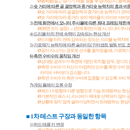
Ø
몸싸움
(
밀고 당기기
,
태클
,
충돌 후 넘어짐
)
시
,
몸싸움
2)
슛 거리에 따른 골 결정력과 중거리슛 능력치의 효과 비
Ø
슛 거리에 따라 골결정력과 중거리슛 능력치가 관
Ø
슛 거리에 따라 중거리 슛의 에러율이 라이브 서버
3)
전체 화면에서 모니터 주사율에 따른 최대 프레임 제한 
Ø
[
화면 모드 설정
]
→
[
전체 화면
]
이용 시
,
모니터 주사
4)
드리블 터치 전에 속력이 감속되는 현상 개선
Ø
드리블 터치 전에 감속되는 정도는 드리블 능력치에
5)
가로채기 능력치에 따른 슬라이딩 인터셉트 발동 빈도 
Ø
공이 지나가는 경로로 선수를 움직였을 때
,
가로채기
6)
측면 수비수의 움직임 개선
Ø
상대방 공격수가 측면에
1
명만 위치할 경우
,
경기의 
Ø
측면 수비수가 자신이 마킹하던 선수를 측면 수비 
라이브 서버보다 감소됩니다
.
Ø
측면 수비수의 측면 수비에 집중할 수 있도록 수비 
7)
게임 플레이 오류 수정
Ø
패드
LS
방향과 다른 방향으로 가슴 트래핑하는 현
Ø
기본적인 패스 시
,
리시버가 제대로 선택되지 않아 
Ø
상황에 맞지 않게 슬라이딩하면서 트래핑하는 현상
■ 1
차 테스트 구장과 동일한 항목
1)
하드 태클 키 변경