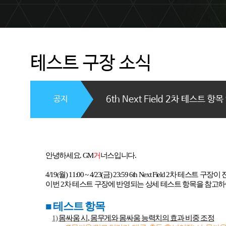
테스트 구장 소식
공지
6th Next Field 2차 테스트 항
안녕하세요
. GM
거
너스입니다
.
4/19(
월
) 11:00 ~ 4/23(
금
) 23:59 6th Next Field 2
차 테스트 구장이
이번
2
차 테스트 구장에 반영되는 상세 테스트 항목을 참고
■
테스트 항목
1)
몸싸움 시
,
몸무게와 몸싸움 능력치의 효과 비중 조정