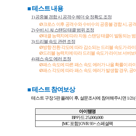
■
테스트 내용
1)
공중볼 경합 시 공격수 헤더 슛 정확도 조정
Ø
크로스 이후 공격수와 수비수의 공중볼 경합 시
,
공격
2)
수비 시
AI
스탠딩 태클 범위 조정
Ø
태클 능력치에 따라 자동 스탠딩 태클이 발동되는 
3)
드리블 속도 관련 조정
Ø
방향 전환 각도에 따라 감소되는 드리블 속도가 라
Ø
드리블 능력치에 따라 드리블 속도가 라이브 서버
4)
패스 속도 에러 조정
Ø
패스 속도에 따른 패스 속도 에러가 나올 확률이 
Ø
패스 각도에 따라 패스 속도 에러가 발생할 경우
,
공이
■
테스트 참여보상
테스트 구장
5
판 플레이 후
,
설문조사에 참여해주시면
1/21(
아이템명
BP
카드
25,000,000
[MC
포함
] OVR 93+
스페셜팩