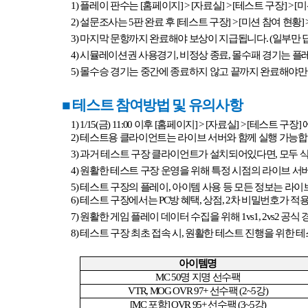
1)
플레이 판수는
[
홈페이지
] > [
자료실
] > [
테스트 구장
] > [
미
2)
설문조사는
5
판 완료 후
[
테스트 구장
] > [
미션 참여 현황
] 
3)
마지막 문항까지 완료해야 보상이 지급됩니다
. (
일부만 
4)
시뮬레이션권 사용경기
,
비정상 종료
,
몰수패 경기는 플
5)
몰수승 경기는 중간에 종료하지 않고 끝까지 완료해야만
■
테스트 참여방법 및 유의사항
1) 1/15(
금
) 11:00
이후
[
홈페이지
] > [
자료실
] > [
테스트 구장
]
2)
테스트용 클라이언트는 라이브 서버와 함께 실행 가능
3)
과거 테스트 구장 클라이언트가 설치되어있다면
,
모두 
4)
원활한 테스트 구장 운영을 위해 특정 시점의 라이브 
5)
테스트 구장의 플레이
,
아이템 사용 등 모든 정보는 라이
6)
테스트 구장에서는
PC
방 혜택
,
상점
, 2
차 비밀번호가 적
7)
원활한 게임 플레이 데이터 수집을 위해
1vs1, 2vs2
공식 
8)
테스트 구장 최초 접속 시
,
원활한 테스트 진행을 위한 
아이템명
MC 50
명 지명 선수팩
VTR, MOG OVR 97+
선수팩
(2~5
강
)
[MC
포함
] OVR 95+
선수팩
(3~5
강
)