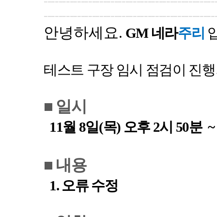
----------------------------------------------
----------------------------------------------
안녕하세요
.
GM
네라
주리
테스트 구장 임시 점검이 진
■
일시
11
월
8
일
(
목
)
오후
2
시
50
분
■
내용
1.
오류 수정