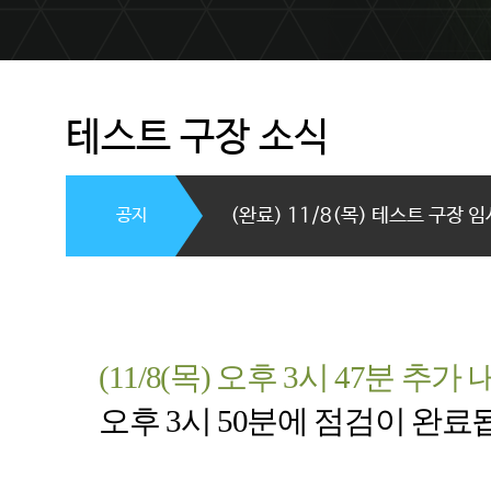
테스트 구장 소식
공지
(완료) 11/8(목) 테스트 구장 
(11/8(
목
)
오후
3
시
47
분 추가 
오후
3
시
50
분에 점검이 완료