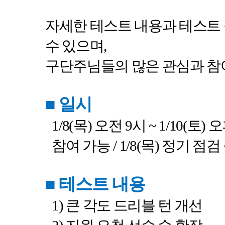
자세한 테스트 내용과 테스트
수 있으며
,
구단주님들의 많은 관심과 참
■
일시
1/8(
목
)
오전
9
시
~ 1/10(
토
)
오
참여 가능
/ 1/8(
목
)
정기 점검 
■
테스트 내용
1)
큰 각도 드리블 턴 개선