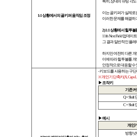
특히
,
상대의 슈팅 각도
이는 골키퍼가 실제로
1:1
상황에서의 골키퍼 움직임 조정
이러한 문제를 해결하기
2) 1:1
상황에서 힐투볼롤
11th Next Field
업데이트
그 결과 일반적인 플
하지만 여전히 다른 
이에 따라 힐투볼롤 개
안정적으로 대응할 수
-
키보드를 사용하는 구단
※
개인기 단축키
(X, Caps 
▶ 조작키
기존 
Q + Shift
C + Shift
▶ 예시
개인
방향 