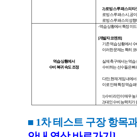
2)
로빙 스루 패스의 타
로빙 스루 패스 시
,
공이
로빙 스루 패스의 성향
-
역습 상황에서 특정 미
[
개발자 코멘트
]
기존 역습 상황에서 수
이러한 문제는 특히 코
역습 상황에서
실제 축구에서는 역습 
수비 복귀 속도 조정
수비하는 선수들은 빠
다만
,
현재 게임 내에서
이로 인해 특정 역습 
1)
수비 라인이 매우 높
2)
대인 수비 능력치가 
■ 1
차 테스트 구장 항목
안내
영상
바로가기]