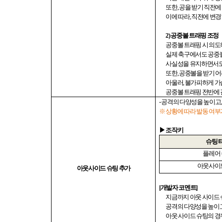
또한
,
공을 받기 직전에
이에 따라
,
직전에 변경
2)
공중볼 트래핑 조정
공중볼 트래핑 시 의
실제 축구에서도 공중
사실성을 유지하면서도
또한
,
공중볼을 받기 어
아울러
,
불가피하게 가
공중볼 트래핑 전반에
-
공격의 다양성을 높이고
※ 상황에 따라 발동 여
▶ 조작키
슈팅 
플레어
아웃사이
아웃사이드 슈팅 추가
[
개발자 코멘트
]
지금까지 아웃 사이드
공격의 다양성을 높이
아웃 사이드 슈팅의 