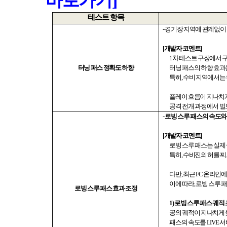
바로가기]
테스트 항목
-
경기장 지역에 관계없이
[
개발자 코멘트
]
1
차 테스트 구장에서 
터닝 패스 정확도 하향
터닝 패스의 하향 효
특히
,
수비 지역에서는 
플레이 흐름이 지나치
공격 전개 과정에서 빌
-
로빙 스루 패스의 속도와
[
개발자 코멘트
]
로빙 스루 패스는 실제
특히
,
수비진의 허를 찌
다만
,
최근
FC
온라인에서
이에 따라
,
로빙 스루 패
로빙 스루 패스 효과 조정
1)
로빙 스루 패스 궤적
공의 궤적이 지나치게 
패스의 속도를
LIVE
서