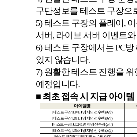
구단정보를 테스트 구장으로
5)
테스트 구장의 플레이
,
이
서버
,
라이브 서버 이벤트와
6)
테스트 구장에서는
PC
방
있지 않습니다
.
7)
원활한 테스트 진행을 위
예정입니다
.
■
최초 접속 시 지급 아이템
아이템명
[
테스트 구장
] LIVE 1
명 지명 선수팩
(9
강
)
[
테스트 구장
] 24PL 1
명 지명 선수팩
(8
강
)
[
테스트 구장
] ICON 1
명 지명 선수팩
(5
강
)
[
테스트 구장
] 24EP 1
명 지명 선수팩
(5
강
)
[
테스트 구장
] CU 1
명 지명 선수팩
(5
강
)