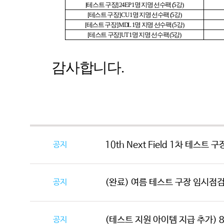
[
테스트 구장
] 24EP 1
명 지명 선수팩
(5
강
)
[
테스트 구장
] CU 1
명 지명 선수팩
(5
강
)
[
테스트 구장
] MDL 1
명 지명 선수팩
(5
강
)
[
테스트 구장
] UT 1
명 지명 선수팩
(5
강
)
감사합니다
.
공지
10th Next Field 1차 테스트 
공지
(완료) 여름 테스트 구장 임시점검 안
공지
(테스트 지원 아이템 지급 추가) 8/4(