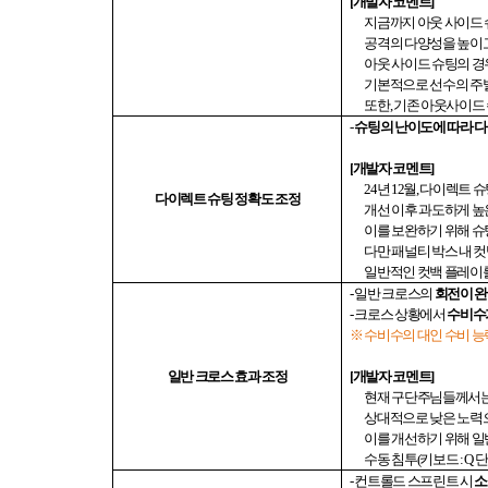
[
개발자 코멘트
]
지금까지 아웃 사이드
공격의 다양성을 높이
아웃 사이드 슈팅의 
기본적으로 선수의 주발
또한
,
기존 아웃사이드
-
슈팅의 난이도에 따라 
[
개발자 코멘트
]
24
년
12
월
,
다이렉트 슈
다이렉트 슈팅 정확도 조정
개선 이후 과도하게 
이를 보완하기 위해 슈
다만 패널티 박스 내 
일반적인 컷백 플레이
-
일반 크로스의
회전이 완
-
크로스 상황에서
수비수
※ 수비수의 대인 수비 
일반 크로스 효과 조정
[
개발자 코멘트
]
현재 구단주님들께서는
상대적으로 낮은 노력
이를 개선하기 위해 일
수동 침투
(
키보드
: Q
단
-
컨트롤드 스프린트 시
소