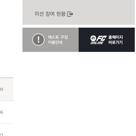
09
06
03