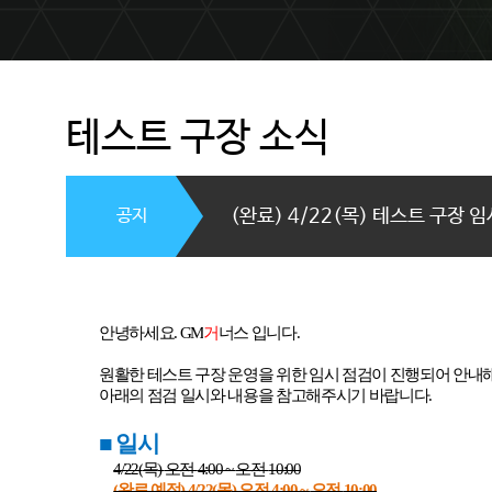
테스트 구장 소식
공지
(완료) 4/22(목) 테스트 구장 임
안녕하세요
. GM
거
너스 입니다
.
원활한 테스트 구장 운영을 위한 임시 점검이 진행되어 안
아래의 점검 일시와 내용을 참고해주시기 바랍니다
.
■
일시
4/22(
목
)
오전
4:00 ~
오전
10:00
(
완료 예정
) 4/22(
목
)
오전
4:00 ~
오전
10:00