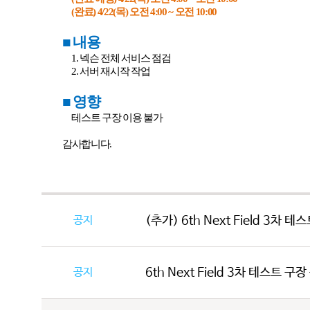
(
완료
) 4/22(
목
)
오전
4:00 ~
오전
10:00
■
내용
1.
넥슨 전체 서비스 점검
2.
서버 재시작 작업
■
영향
테스트 구장 이용 불가
감사합니다
.
공지
(추가) 6th Next Field 3차 
공지
6th Next Field 3차 테스트 구