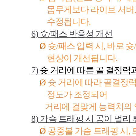
몸무게보다 라이브 서버
수정됩니다
.
6)
슛
/
패스 반응성 개선
Ø
슛
/
패스 입력 시
,
바로 슛
/
현상이 개선됩니다
.
7)
슛 거리에 따른 골 결정력
Ø
슛 거리에 따라 골결정
정도가 조정되어
거리에 걸맞게 능력치의 
8)
가슴 트래핑 시 공이 멀리 
Ø
공중볼 가슴 트래핑 시
,