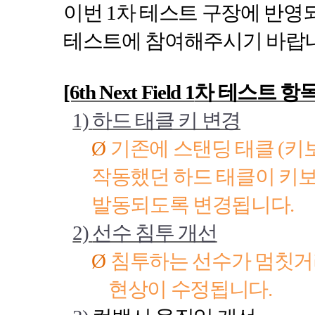
이번
1
차 테스트 구장에 반영
테스트에 참여해주시기 바랍
[6th Next Field 1
차 테스트 항
1)
하드 태클 키 변경
Ø
기존에 스탠딩 태클
(
키
작동했던 하드 태클이 키
발동되도록 변경됩니다
.
2)
선수 침투 개선
Ø
침투하는 선수가 멈칫
현상이 수정됩니다
.