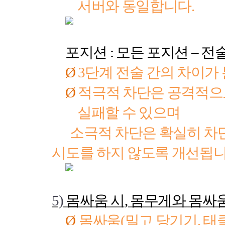
서버와 동일합니다
.
포지션
:
모든 포지션
–
전
Ø
3
단계 전술 간의 차이가
Ø
적극적 차단은 공격적으
실패할 수 있으며
소극적 차단은 확실히 차단
시도를 하지 않도록 개선됩
5)
몸싸움 시
,
몸무게와 몸싸움
Ø
몸싸움
(
밀고 당기기
,
태