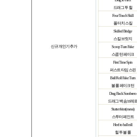
드래그 투 힐
Four Touch Skill
폴 터치 스킬
Skilled Bridge
스킬 브릿지
신규 개인기 추가
Scoop Turn Fake
스쿱 턴 페이크
First Time Spin
퍼스트 타임 스핀
Ball Roll Fake Turn
볼 롤 페이크 턴
Drag Back Sombrero
드래그 백 솜브레
Stutter feint(messi)
스투터 페인트
Heel to ball roll
힐 투 볼 롤