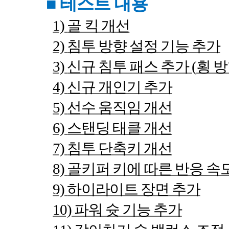
■
테스트 내용
1)
골 킥 개선
2)
침투 방향 설정 기능 추가
3)
신규 침투 패스 추가
(
횡 
4)
신규 개인기 추가
5)
선수 움직임 개선
6)
스탠딩 태클 개선
7)
침투 단축키 개선
8)
골키퍼 키에 따른 반응 속
9)
하이라이트 장면 추가
10)
파워 슛 기능 추가