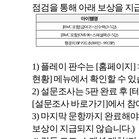
점검을 통해 아래 보상을 
아이템명
[BWC
포함
]
급여
21+
선수팩
(3~5
강
)
[BWC
포함
] OVR 98+
스페셜팩
(3~5
강
)
행운의
BP
카드
(9,000
만
~ 9
억
BP)
1)
플레이 판수는
[
홈페이지
] 
현황
]
메뉴에서 확인할 수 
2)
설문조사는
5
판 완료 후
[
[
설문조사 바로가기
]
에서 참
3)
마지막 문항까지 완료해야
보상이 지급되지 않습니다
.)