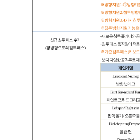
※ 방향 지원
1:
①방향키를
※ 방향 지원
2:
침투 방향 
※ 방향 지원
3: 4
가지 침투
※ 침투 방향 지원 기능은
-
새로운 침투 플레이와 공
신규 침투 패스 추가
-
침투 패스 움직임이 적용
(
횡 방향으로의 침투 패스
)
※ 기존 침투 패스
(
키보
-
보다 다양한 공격루트 제
개인기명
Directional Nutmeg
방향 넛메그
Feint Forward and Tur
페인트 포워드 그리고
Left spin / Right spin
왼쪽 돌기
/
오른쪽 
Heel chop turn(Dempse
힐 촙 턴
Drag to Heel