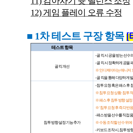
11)
감아차기 슛 밸런스 조정
12)
게임 플레이 오류 수정
■ 1
차 테스트 구장 항목
[
테스트 항목
-
골 킥 시 공을 받는 선수
-
골 킥 시 정확하게 공을
골 킥 개선
※ 인디케이터는 매니저 
-
골 킥을 통해 다양하게 빌
-
침투 요청 혹은 패스 후 
※ 침투 요청 상황
:
침투 
※ 패스 후 침투 방향 설정
※
‘
침투 요청 후 즉각 반
-
패스 받을 선수를 직접 움
침투 방향 설정 기능 추가
※ 수동 조작할 선수 위에
-
키보드 조작 시
,
침투 방향