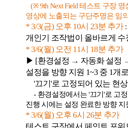
(※
9th Next Field
테스트 구장 영
영상에 노출되는 구단주명은 임
* 3/3(
금
)
오후
10
시
23
분 추가
개인기 조작법이 올바르게 수
* 3/6(
월
)
오전
11
시
18
분 추가
▶
[
환경설정 → 자동화 설정 
설정을 방향 지원
1~3
중
1
개로
'
끄기
'
로 고정되어 있는 현상
-
환경설정에서는
'
끄기
'
로 고
진행 시에는 설정 완료한 방향 지
* 3/6(
월
)
오후
6
시
26
분 추가
테스트 구장에서
페인트 포워