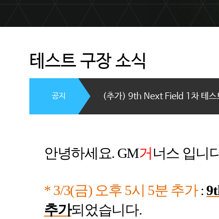
테스트 구장 소식
공지
(추가) 9th Next Field 1차 
안녕하세요
. GM
거
너스 입니
* 3/3(
금
)
오후
5
시
5
분 추가
:
9t
추가
되었습니다
.