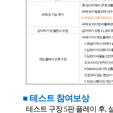
-
중
/
장거리에서 큰 효과를 
-
파워 슛이 발동되면 선수
파워 슛 기능 추가
※ 파워 슛 이후 카메라
-
파워 슛 타이밍 바를 빠
감아차기 슛 밸런스 조정
-
감아차기 슈팅 시
,
공의 
-
아래
5
가지 게임 플레이
1.
패널티 박스 안에서 
2.
심판이 어드밴티지 룰
3.
심판이 파울을 선언하
게임 플레이 오류 수정
오프사이드 반칙이 선
4. [Volta live]
코너킥 상황
인정되지 않는 현상이
5.
라보나 훼이크 개인기
■
테스트 참여보상
테스트 구장
5
판 플레이 후
,