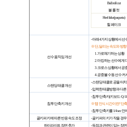
Ball roll cut
볼 롤 컷
Heel fake(paqueta)
힐 페이크
-
아래
4
가지 상황에서 선
※ 단
,
달리는 속도와 방향 
1.
가로채기하는 상황
선수 움직임 개선
2.
마킹하는 선수에게 
3.
크로스 상황에서 공
4.
공중볼 수동 선수 커
-
스탠딩 태클로 공을 터
스탠딩 태클 개선
-
입력한 태클방향과 다른
-
침투 단축키
(
키보드
: Q /
침투 단축키 개선
※ 탭 인식 시간이란
?
단축
-
침투 단축키를
1/4 sec
안에
골키퍼 키에 따른 반응 속도 조정
-
골키퍼의 키가 작을 경우
하이라이트 장면 추가
-
득점과 관련이 있는 장면