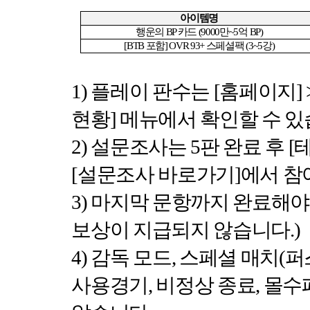
아이템명
행운의
BP
카드
(9000
만
~5
억
BP)
[BTB
포함
] OVR 93+
스페셜팩
(3~5
강
)
1)
플레이 판수는
[
홈페이지
] 
현황
]
메뉴에서 확인할 수 
2)
설문조사는
5
판 완료 후
[
[
설문조사 바로가기
]
에서 참
3)
마지막 문항까지 완료해야
보상이 지급되지 않습니다
.)
4)
감독 모드
,
스페셜 매치
(
퍼
사용경기
,
비정상 종료
,
몰수