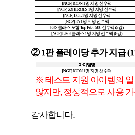
[NGP] ICON 1
명 지명 선수팩
[NGP] 22HEROES 1
명 지명 선수팩
[NGP] LOL 1
명 지명 선수팩
[NGP] FA 1
명 지명 선수팩
EBS
클래스 포함
Top Price 500
선수팩
(5
강
)
[NGP] LIVE
클래스
1
명 지명 선수팩
(8
강
)
②
1
판 플레이당 추가 지급
(1
아이템명
[NGP] ICON 1
명 지명 선수팩
※ 테스트 지원 아이템의 
않지만
,
정상적으로 사용 가
감사합니다
.