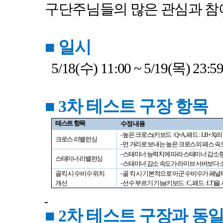
구단주님들의 많은 관심과 참
■
일시
5/18(
수
) 11:00 ~ 5/19(
목
) 23:59
■
3
차 테스트 구장 항목
테스트 항목
수정 내용
-
높은 크로스
(
키보드
: Q+A,
패드
: LB+X)
의
크로스 리밸런싱
-
먼 거리로 보내는 높은 크로스의 패스 
-
스태미너 능력치에 따라 스태미너 감소
스태미너 리밸런싱
-
스태미너 감소 속도가 라이브 서버보다 
골킥 시 수비수 위치
-
골 킥 시 기본적으로 아군 수비수가 페
개선
-
선수 부르기 기능
(
키보드
: C,
패드
: LT)
을
■
2
차 테스트 구장과 동