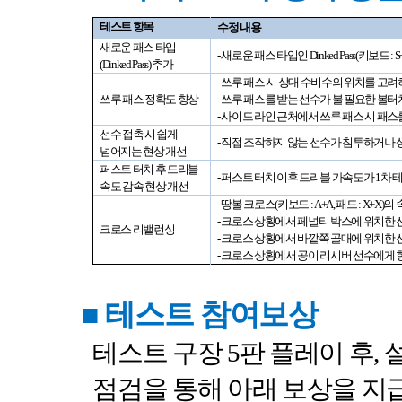
테스트 항목
수정 내용
새로운 패스 타입
-
새로운 패스 타입인
Dinked Pass(
키보드
: S
(Dinked Pass)
추가
-
쓰루 패스 시 상대 수비수의 위치를 고
쓰루 패스 정확도 향상
-
쓰루 패스를 받는 선수가 불 필요한 볼
-
사이드 라인 근처에서 쓰루 패스 시 패
선수 접촉 시 쉽게
-
직접 조작하지 않는 선수가 침투하거나 
넘어지는 현상 개선
퍼스트 터치 후 드리블
-
퍼스트 터치 이후 드리블 가속도가
1
차 
속도 감속 현상 개선
-
땅볼 크로스
(
키보드
: A+A,
패드
: X+X)
의 
-
크로스 상황에서 페널티 박스에 위치한
크로스 리밸런싱
-
크로스 상황에서 바깥쪽 골대에 위치한 
-
크로스 상황에서 공이 리시버 선수에게 
■
테스트 참여보상
테스트 구장
5
판 플레이 후
,
점검을 통해 아래 보상을 