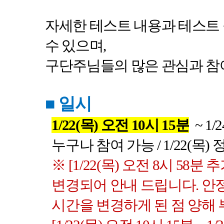
자세한 테스트 내용과 테스트
수 있으며
,
구단주님들의 많은 관심과 참
■
일시
1/22(
목
)
오전
10
시
15
분
~ 1/2
누구나 참여 가능
/ 1/22(
목
)
정
※
[1/22(
목
)
오전
8
시
58
분 추
변경되어 안내 드립니다
.
안
시간을 변경하게 된 점 양해