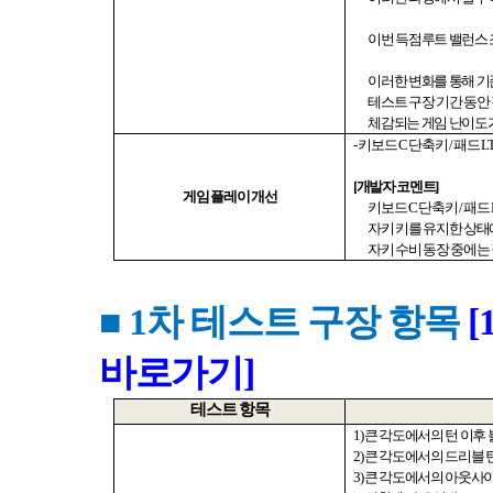
이번 득점루트 밸런스 
이러한 변화를 통해 기
테스트 구장 기간 동안
체감되는 게임 난이도
-
키보드
C
단축키
/
패드
L
[
개발자 코멘트
]
게임 플레이 개선
키보드
C
단축키
/
패드
자키 키를 유지한 상태
자키 수비 동장 중에는
■ 1
차 테스트 구장 항목
[
바로가기]
테스트 항목
1)
큰 각도에서의 턴 이후
2)
큰 각도에서의 드리블 
3)
큰 각도에서의 아웃사이