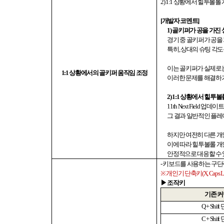
2) 1:1
상황에서 힐투볼롤 
[
개발자 코멘트
]
1)
골키퍼가 공을 가진 
경기 중 골키퍼가 공을
특히
,
상대의 슈팅 각도
이는 골키퍼가 실제로
1:1
상황에서의 골키퍼 움직임 조정
이러한 문제를 해결하기
2) 1:1
상황에서 힐투볼롤
11th Next Field
업데이트
그 결과 일반적인 플
하지만 여전히 다른 
이에 따라 힐투볼롤 개
안정적으로 대응할 수
-
키보드를 사용하는 구단
※
개인기 단축키
(X, Caps 
▶ 조작키
기존 
Q + Shift
C + Shift