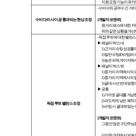
지원 요청 기능이 유
-
수비수와 공격수 간 거리
수비 다리 사이 공 통과되는 현상 조정
[
개발자 코멘트
]
원거리 패스에 대한 
위와 같은 상황을 개선
-
득점 루트에 대한 밸런
▶ 패널티 박스 내
1)
근거리 슈팅 성공률
2)
일반 슈팅
(D
슈팅
)
의
3)
높은 파워 게이지에서
▶ 패널티 박스 밖
1)
중거리 지역에서의 
2)
중거리 지역에서의 
3)
골대 사선 반대 방향
▶ 공통
1)
가까운 골대를 겨냥
2)
과도하게 낮은 궤적
득점 루트 밸런스 조정
3)
슈팅 시 골대에 맞는
[
개발자 코멘트
]
그동안 많은 구단주님
이러한 과정에서 일부 