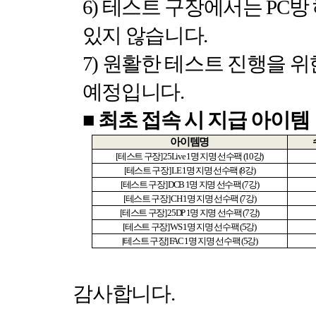
6)
테스트 구장에서는
PC
방
있지 않습니다
.
7)
원활한 테스트 진행을 위
예정입니다
.
■
최초 접속 시 지급 아이템
아이템명
[
테스트 구장
] 25Live 1
명 지명 선수팩
(10
강
)
[
테스트 구장
] LE 1
명 지명 선수팩
(8
강
)
[
테스트 구장
] DCB 1
명 지명 선수팩
(7
강
)
[
테스트 구장
] CH 1
명 지명 선수팩
(7
강
)
[
테스트 구장
] 25DP 1
명 지명 선수팩
(7
강
)
[
테스트 구장
] WS 1
명 지명 선수팩
(5
강
)
[
테스트 구장
] FAC 1
명 지명 선수팩
(5
강
)
감사합니다
.