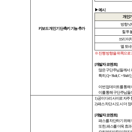
▶ 예시
개인
방향 
키보드 개인기 단축키 기능 추가
힐 투 
쓰리 터
엘 토
※ 진행 방향을 위쪽으로
[
개발자 코멘트
]
많은 구단주님들께서 
특히
, Q + Shift, C + Shift
단
이번 업데이트를 통해 
이를 통해 구단주님들
1)
공이 다리 사이로 자주
2)
패스 차단 시도 시 더
[
개발자 코멘트
]
패스를 차단하기 위해
또한
,
패스를 더욱 효과
오히려 타이밍이 맞지