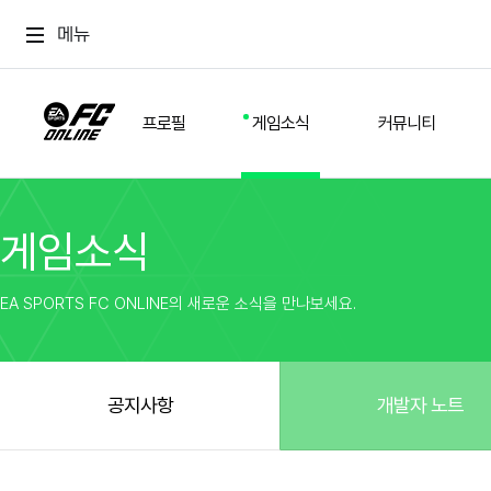
메뉴
프로필
게임소식
커뮤니티
게임소식
스쿼드
공지사항
추천
경기 기록
개발자 노트
자유
이적시장
NEXT FIELD
팁
EA SPORTS FC ONLINE의 새로운 소식을 만나보세요.
커뮤니티
업데이트
질문
친구
이벤트
클럽홍보
방명록
유저 가이드
게임 플레이 버그 제보
구단주 정보
신규 전술 가이드
FC톡
공지사항
개발자 노트
설정
YOUR FIELD