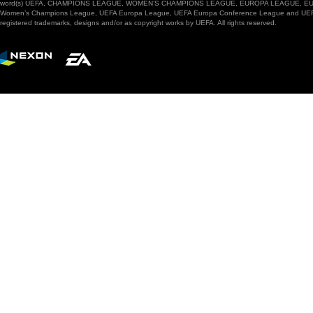
word(s) UEFA, CHAMPIONS LEAGUE, WOMEN’S CHAMPIONS LEAGUE, EUROPA LEAGUE, EUROPA
Women’s Champions League, UEFA Europa League, UEFA Europa Conference League and UEFA Supe
registered trademarks, designs and/or as copyright works by UEFA. All rights reserved.