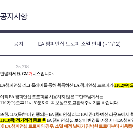
공지사항
공지
EA 챔피언십 트로피 소멸 안내 (~11/12)
35,218
안녕하세요
. GM
거
너스입니다
.
EA
챔피언십 리그 플레이를 통해 획득하신
EA
챔피언십 트로피가
11/12(
수
)
아직
EA
챔피언십 트로피를 사용하지 않은 구단주님께서는
11/12(
수
)
오후
11
시
59
분까지 꼭 보상으로 교환해주시기를 바랍니다
.
또한
, 11/6(
목
)
부터 진행되는
EA
챔피언십 리그
10
시즌
1
차 예선 라운드에서 
11/13(
목
)
정기점검 종료 후
EA
챔피언십 샵 보상이 변경될 예정이니
EA
챔피
※
EA
챔피언십 트로피의 경우
,
소멸 예정 날짜가 임박한 트로피부터 사용