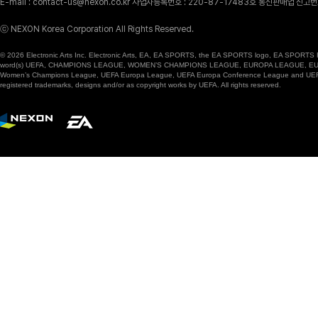
E-mail : contact-us@nexon.co.kr 사업자등록번호 : 220-87-17483호 통신판매업 신
ⓒ NEXON Korea Corporation All Rights Reserved.
© 2026 Electronic Arts Inc. Electronic Arts, EA, EA SPORTS, the EA SPORTS logo, EA SPORTS FC
word(s) UEFA, CHAMPIONS LEAGUE, WOMEN’S CHAMPIONS LEAGUE, EUROPA LEAGUE, EUROPA
Women’s Champions League, UEFA Europa League, UEFA Europa Conference League and UEFA Supe
registered trademarks, designs and/or as copyright works by UEFA. All rights reserved.