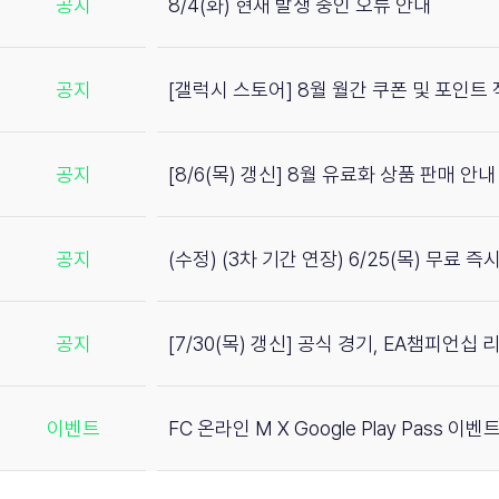
공지
8/4(화) 현재 발생 중인 오류 안내
공지
[갤럭시 스토어] 8월 월간 쿠폰 및 포인트
공지
[8/6(목) 갱신] 8월 유료화 상품 판매 안내
공지
(수정) (3차 기간 연장) 6/25(목) 무료 
공지
[7/30(목) 갱신] 공식 경기, EA챔피언십
이벤트
FC 온라인 M X Google Play Pass 이벤트