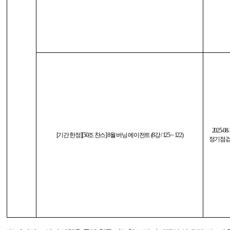
2025-08-
[
기간 한정
][50
조 찬스
] 8
월 버닝 에이전트
(8
강
/ 125 ~ 122)
정기점검