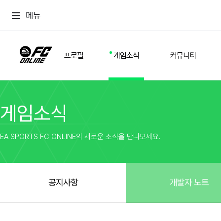
메뉴
프로필
게임소식
커뮤니티
게임소식
스쿼드
공지사항
추천
경기 기록
개발자 노트
자유
이적시장
NEXT FIELD
팁
EA SPORTS FC ONLINE의 새로운 소식을 만나보세요.
커뮤니티
업데이트
질문
친구
이벤트
클럽홍보
방명록
유저 가이드
게임 플레이 버그 제보
구단주 정보
신규 전술 가이드
FC톡
공지사항
개발자 노트
설정
YOUR FIELD