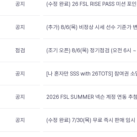
공지
(수정 완료) 26 FSL RISE PASS 미션
공지
(추가) 8/6(목) 비정상 시세 선수 기준가 
점검
(조기 오픈) 8/6(목) 정기점검 (오전 6시 ~ 
공지
[나 혼자만 SSS with 26TOTS] 참여권
공지
2026 FSL SUMMER 넥슨 계정 연동 
공지
(수정 완료) 7/30(목) 무료 즉시 판매 임