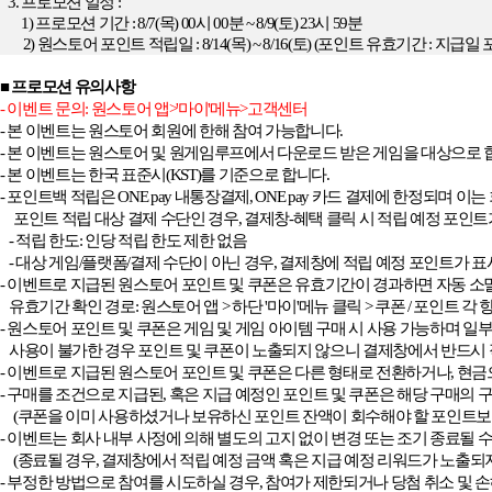
3.
프로모션 일정
:
1)
프로모션 기간
: 8/7(
목
) 00
시
00
분
~ 8/9(
토
) 23
시
59
분
2)
원스토어 포인트 적립일
: 8/14(
목
) ~ 8/16(
토
) (
포인트 유효기간
:
지급일 
■
프로모션 유의사항
-
이벤트 문의
:
원스토어 앱
>'
마이
'
메뉴
>
고객센터
-
본 이벤트는 원스토어 회원에 한해 참여 가능합니다
.
-
본 이벤트는 원스토어 및 원게임루프에서 다운로드 받은 게임을 대상으로 
-
본 이벤트는 한국 표준시
(KST)
를 기준으로 합니다
.
-
포인트백 적립은
ONE pay
내통장결제
, ONE pay
카드 결제에 한정되며 이는 
포인트 적립 대상 결제 수단인 경우
,
결제창
-
혜택 클릭 시 적립 예정 포인
-
적립 한도
:
인당 적립 한도 제한 없음
-
대상 게임
/
플랫폼
/
결제 수단이 아닌 경우
,
결제창에 적립 예정 포인트가 
-
이벤트로 지급된 원스토어 포인트 및 쿠폰은 유효기간이 경과하면 자동 소
유효기간 확인 경로
:
원스토어 앱
>
하단
'
마이
'
메뉴 클릭
>
쿠폰
/
포인트 각 
-
원스토어 포인트 및 쿠폰은 게임 및 게임 아이템 구매 시 사용 가능하며 일부
사용이 불가한 경우 포인트 및 쿠폰이 노출되지 않으니 결제창에서 반드시
-
이벤트로 지급된 원스토어 포인트 및 쿠폰은 다른 형태로 전환하거나
,
현금
-
구매를 조건으로 지급된
,
혹은 지급 예정인 포인트 및 쿠폰은 해당 구매의 
(
쿠폰을 이미 사용하셨거나 보유하신 포인트 잔액이 회수해야 할 포인트보
-
이벤트는 회사 내부 사정에 의해 별도의 고지 없이 변경 또는 조기 종료될 
(
종료될 경우
,
결제창에서 적립 예정 금액 혹은 지급 예정 리워드가 노출되
-
부정한 방법으로 참여를 시도하실 경우
,
참여가 제한되거나 당첨 취소 및 손